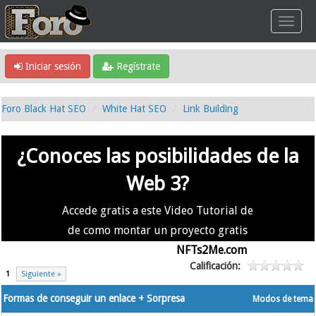
Iniciar sesión
Regístrate
Foro Black Hat SEO
White Hat SEO
Link Building
¿Conoces las posibilidades de la
Web 3?
Accede gratis a este Video Tutorial de
de como montar un proyecto gratis
en la #Web3 usando
NFTs2Me.com
Calificación:
1
Siguiente »
Formas de conseguir un enlace + Sorpresa
Modos de tema