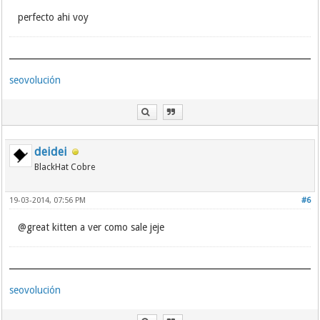
perfecto ahi voy
seovolución
deidei
BlackHat Cobre
19-03-2014, 07:56 PM
#6
@great kitten a ver como sale jeje
seovolución