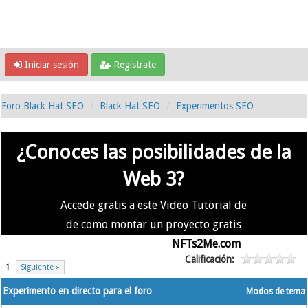
Iniciar sesión
Regístrate
Foro Black Hat SEO
Black Hat SEO
Experimentos SEO
¿Conoces las posibilidades de la
Web 3?
Accede gratis a este Video Tutorial de
de como montar un proyecto gratis
en la #Web3 usando
NFTs2Me.com
Calificación:
1
Siguiente »
Experimento en directo para el foro
Modos de tema