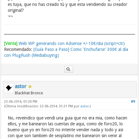
es tuya, que no has creado tú y que esta vendiendo su creador
original?
¬¬
[Venta]
Web WP generando con Adsense +/-10€/dia (script+ctr)
Recomendado:
[Guía Paso a Paso] Como 'Enchufarse' 300€ al día
con PlugRush (Mediabuying)
astor
BlackHat Bronce
23-06-2014, 01:30 PM
#9
(Última modificación: 23-06-2014, 01:31 PM por
astor
.)
No, reveindico que vendi una guia que no era mia, como hacen
ellos, y me banearon las cuentas de aqui, como de foro20, lo
bueno que yo en foro20 no intente vender nada y todo y asi
con que son tambien de seoplatino me banearon sin venir al