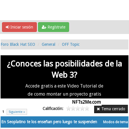
Iniciar sesión
Regístrate
Foro Black Hat SEO
General
OFF Topic
¿Conoces las posibilidades de la
Web 3?
Accede gratis a este Video Tutorial de
de como montar un proyecto gratis
en la #Web3 usando
NFTs2Me.com
Calificación:
Tema cerrado
1
Siguiente »
En Seoplatino te los enseñan pero luego te suspenden
Modos de tema