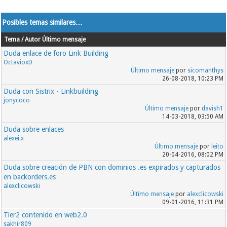
Posibles temas similares…
Tema / Autor
Último mensaje
Duda enlace de foro Link Building
OctavioxD
Último mensaje
por
sicomanthys
26-08-2018, 10:23 PM
Duda con Sistrix - Linkbuilding
jonycoco
Último mensaje
por
davish1
14-03-2018, 03:50 AM
Duda sobre enlaces
alexei.x
Último mensaje
por
leito
20-04-2016, 08:02 PM
Duda sobre creación de PBN con dominios .es expirados y capturados
en backorders.es
alexclicowski
Último mensaje
por
alexclicowski
09-01-2016, 11:31 PM
Tier2 contenido en web2.0
sakhir809