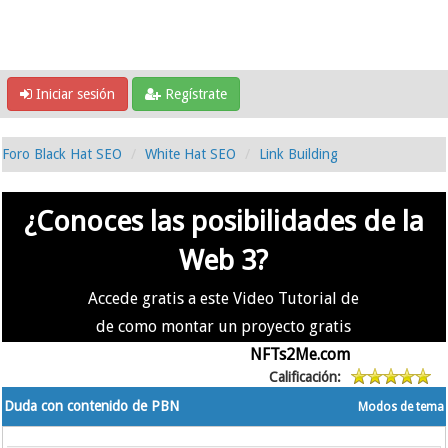
Iniciar sesión
Regístrate
Foro Black Hat SEO
White Hat SEO
Link Building
¿Conoces las posibilidades de la
Web 3?
Accede gratis a este Video Tutorial de
de como montar un proyecto gratis
en la #Web3 usando
NFTs2Me.com
Calificación:
Duda con contenido de PBN
Modos de tema