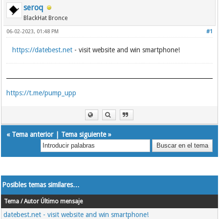
seroq
BlackHat Bronce
06-02-2023, 01:48 PM
#1
https://datebest.net
- visit website and win smartphone!
https://t.me/pump_upp
«
Tema anterior
|
Tema siguiente
»
Posibles temas similares…
Tema / Autor
Último mensaje
datebest.net - visit website and win smartphone!