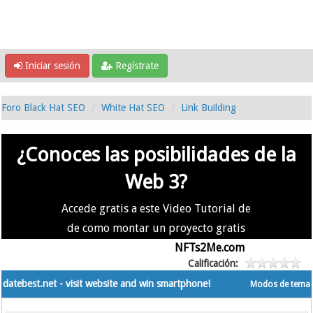
Iniciar sesión
Regístrate
Foro Black Hat SEO
White Hat SEO
Link Building
¿Conoces las posibilidades de la
Web 3?
Accede gratis a este Video Tutorial de
de como montar un proyecto gratis
en la #Web3 usando
NFTs2Me.com
Calificación:
datebest.net - visit website and win smartphone!
Modos de tema