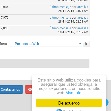
01-12-2016, 09:43 AM
3,044
Último mensaje
por
arealiza
28-11-2016, 03:21 AM
7,976
Último mensaje
por
arealiza
28-11-2016, 02:53 AM
2,898
Último mensaje
por
arealiza
10-11-2016, 01:37 AM
 foro:
Este sitio web utiliza cookies para
asegurar que usted obtenga la
mejor experiencia en nuestro sitio
Contáctanos
Equipo del foro
web
Más info
De acuerdo
Grupo Telegram