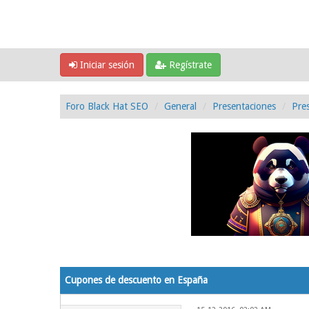
Iniciar sesión
Regístrate
Foro Black Hat SEO
General
Presentaciones
Pre
0 voto(s) - 0 Media
1
2
3
4
5
Cupones de descuento en España