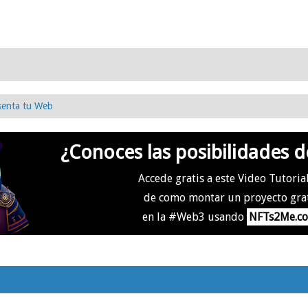
senta tu Web
¿Conoces las posibilidades d
Accede gratis a este Video Tutoria
de como montar un proyecto gra
en la #Web3 usando
NFTs2Me.c