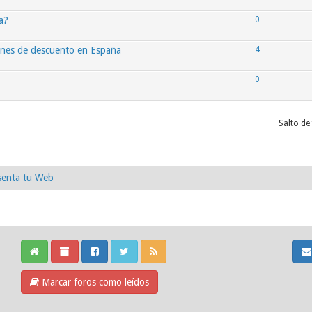
a?
0
ones de descuento en España
4
0
Salto de
senta tu Web
Marcar foros como leídos