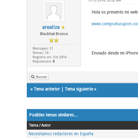
15-12-2016, 02:02 AM
Hola os presento mi we
www.compratucupon.c
arealiza
BlackHat Bronce
Mensajes: 21
Enviado desde mi iPhone
Temas: 10
Registro en: Oct 2016
Reputación:
0
Buscar
«
Tema anterior
|
Tema siguiente
»
Posibles temas similares…
Tema / Autor
Necesitamos redactores en España