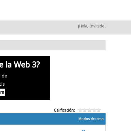
¡Hola, Invitado!
e la Web 3?
l de
tis
om
Calificación:
Modos de tema