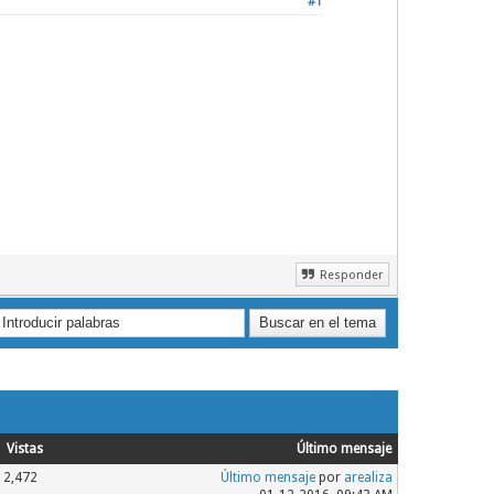
#1
Responder
Vistas
Último mensaje
2,472
Último mensaje
por
arealiza