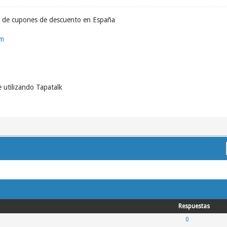
b de cupones de descuento en España
om
 utilizando Tapatalk
Respuestas
0