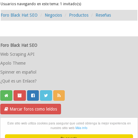
Usuarios navegando en este tema: 1 invitado(s)
Foro Black Hat SEO
Negocios
Productos
Reseñas
Foro Black Hat SEO
Web Scraping API
Apolo Theme
Spinner en español
¿Qué es un Enlace?
Marcar foros como leídos
Grupo Telegram
Este sitio web utiliza cookies para asegurar que usted obtenga la mejor experiencia en
nuestro sitio web
Más info
Contáctanos
Equipo del foro