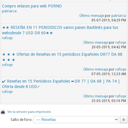
Compro enlaces para web PORNO
patriarca
Último mensaje
por
patriarca
05-07-2019, 04:29 PM
★★ RESEÑA EN 11 PERIODICOS varios paises Backlinks para tus
websdesde 7 USD DR 60★★
rufoqe
Último mensaje
por
rufoqe
20-05-2019, 04:42 PM
★ ★ ★ Ofertas de Reseñas en 15 periódicos Españoles DR77 DA 88
★ ★ ★
rufoqe
Último mensaje
por
rufoqe
07-05-2019, 12:23 AM
✔️ Reseñas en 15 Periódicos Españoles ➨DR 77 | DA 68 | PA 74 |
Oferta desde 8 USD✓
rufoqe
Último mensaje
por
rufoqe
25-03-2019, 05:16 PM
Ver la versión para impresión
Salto de foro: