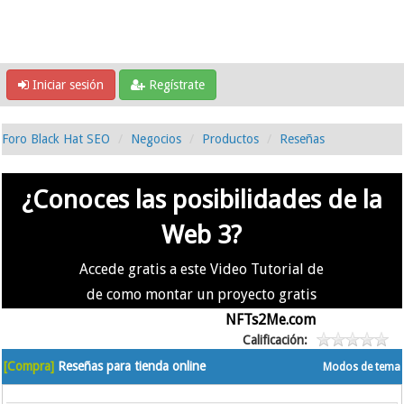
Iniciar sesión
Regístrate
Foro Black Hat SEO
Negocios
Productos
Reseñas
¿Conoces las posibilidades de la
Web 3?
Accede gratis a este Video Tutorial de
de como montar un proyecto gratis
en la #Web3 usando
NFTs2Me.com
Calificación:
[Compra]
Reseñas para tienda online
Modos de tema