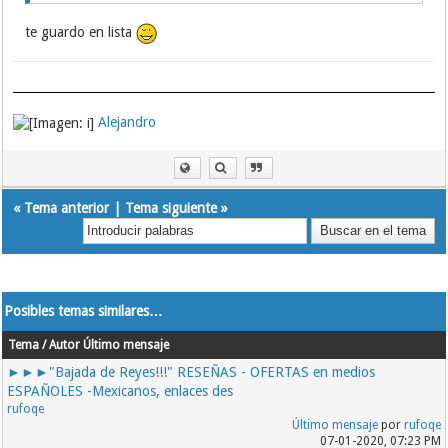
te guardo en lista
Alejandro
«
Tema anterior
|
Tema siguiente
»
Posibles temas similares…
Tema / Autor
Último mensaje
►►►"Bajada de Reyes!!!" RESEÑAS - OFERTAS en medios
ESPAÑOLES -Mexicanos, enlaces des
rufoqe
Último mensaje
por
rufoqe
07-01-2020, 07:23 PM