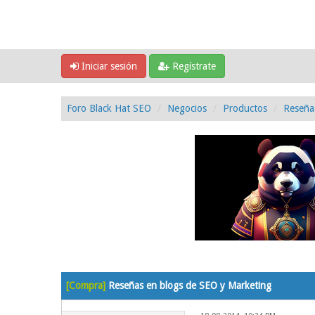
Iniciar sesión
Regístrate
Foro Black Hat SEO
Negocios
Productos
Reseña
0 voto(s) - 0 Media
1
2
3
4
5
[Compra]
Reseñas en blogs de SEO y Marketing