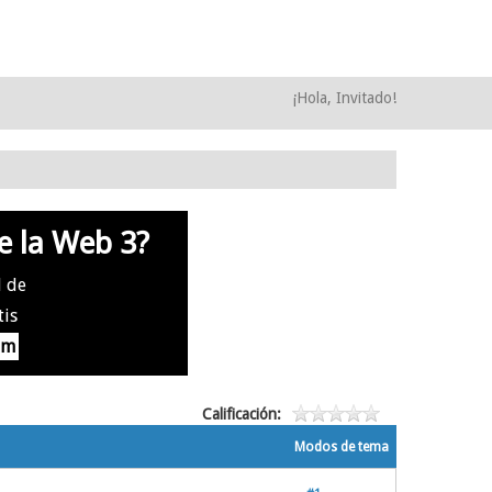
¡Hola, Invitado!
e la Web 3?
l de
tis
om
Calificación:
Modos de tema