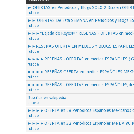
► OFERTAS en Periodicos y Blogs SOLO 2 Días en OFERT
rufoqe
►► OFERTAS De Esta SEMANA en Periodicos y Blogs 
rufoqe
►►►"Bajada de Reyes!!!" RESEÑAS - OFERTAS en medio
rufoqe
►►RESEÑAS OFERTA EN MEDIOS Y BLOGS ESPAÑOLES
rufoqe
►►►►RESEÑAS - OFERTAS en medios ESPAÑOLES ( GR
rufoqe
►►►►RESEÑAS OFERTA en medios ESPAÑOLES MEXIC
rufoqe
►►►►RESEÑAS - OFERTAS en medios ESPAÑOLES,de
rufoqe
Reseñas en wikipedia
alexei.x
►►►►OFERTA en 28 Periódicos Españoles Mexicanos 
rufoqe
►►►►OFERTA en 32 Periódicos Españoles Me DA 80 P
rufoqe