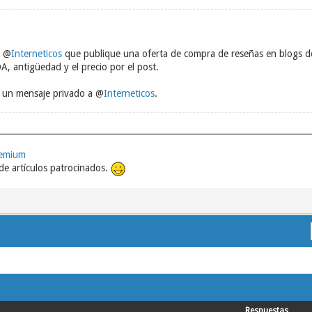
a @
Interneticos
que publique una oferta de compra de reseñas en blogs de
DA, antigüedad y el precio por el post.
a un mensaje privado a @
Interneticos
.
remium
e artículos patrocinados.
Respuestas