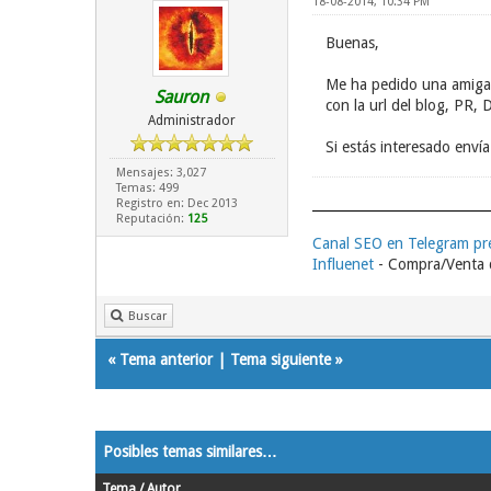
18-08-2014, 10:34 PM
Buenas,
Me ha pedido una amig
Sauron
con la url del blog, PR, 
Administrador
Si estás interesado enví
Mensajes: 3,027
Temas: 499
Registro en: Dec 2013
Reputación:
125
Canal SEO en Telegram p
Influenet
- Compra/Venta d
Buscar
«
Tema anterior
|
Tema siguiente
»
Posibles temas similares…
Tema / Autor