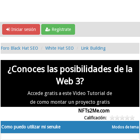
Iniciar sesión
Regístrate
Foro Black Hat SEO
White Hat SEO
Link Building
¿Conoces las posibilidades de la
Web 3?
Accede gratis a este Video Tutorial de
de como montar un proyecto gratis
en la #Web3 usando
NFTs2Me.com
Calificación:
Como puedo utilizar mi senuke
Modos de tema