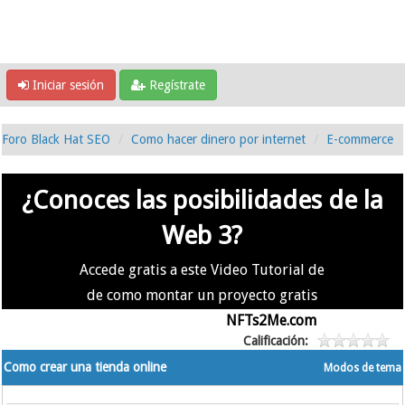
Iniciar sesión
Regístrate
Foro Black Hat SEO
Como hacer dinero por internet
E-commerce
¿Conoces las posibilidades de la
Web 3?
Accede gratis a este Video Tutorial de
de como montar un proyecto gratis
en la #Web3 usando
NFTs2Me.com
Calificación:
Como crear una tienda online
Modos de tema