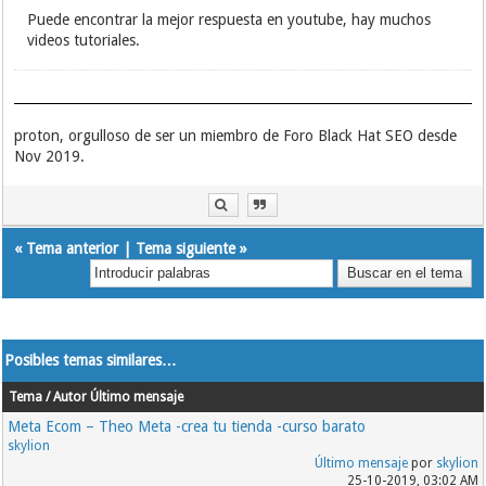
Puede encontrar la mejor respuesta en youtube, hay muchos
videos tutoriales.
proton, orgulloso de ser un miembro de Foro Black Hat SEO desde
Nov 2019.
«
Tema anterior
|
Tema siguiente
»
Posibles temas similares…
Tema / Autor
Último mensaje
Meta Ecom – Theo Meta -crea tu tienda -curso barato
skylion
Último mensaje
por
skylion
25-10-2019, 03:02 AM