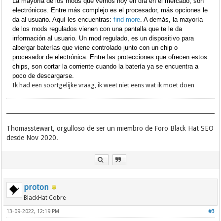
La mayoría de los mods que vemos hoy en día en el mercado, son
electrónicos. Entre más complejo es el procesador, más opciones le
da al usuario. Aquí les encuentras:
find more
. A demás, la mayoría
de los mods regulados vienen con una pantalla que te le da
información al usuario. Un mod regulado, es un dispositivo para
albergar baterías que viene controlado junto con un chip o
procesador de electrónica. Entre las protecciones que ofrecen estos
chips, son cortar la corriente cuando la batería ya se encuentra a
poco de descargarse.
Ik had een soortgelijke vraag, ik weet niet eens wat ik moet doen
Thomasstewart, orgulloso de ser un miembro de Foro Black Hat SEO
desde Nov 2020.
proton
BlackHat Cobre
13-09-2022, 12:19 PM
#3