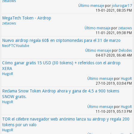
zetaows
Último mensaje
por
jolurogar17
19-01-2021, 08:35 PM
MegaTech Token - Airdrop
zetaows
Último mensaje
por
zetaows
11-01-2021, 09:38 PM
Nuevo airdrop regala 60$ en criptomonedas para el 31 de marzo
NeoPTCYoutube
Último mensaje
por
Delodes
04-07-2020, 06:40 AM
Cómo ganar gratis 15 USD (30 tokens) + referidos con el airdrop
XERA
HugoR
Último mensaje
por
HugoR
27-10-2019, 03:04 PM
Reclama Snow Token Airdrop ahora y gana de 4.5 a 900 tokens
SNOW gratis.
HugoR
Último mensaje
por
HugoR
11-10-2019, 05:13 PM
TOR el célebre navegador web anónimo lanza su airdrop y regala 200
tokens por un valo
HugoR