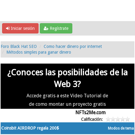
Iniciar sesión
Regístrate
Foro Black Hat SEO
Como hacer dinero por internet
Métodos simples para ganar dinero
¿Conoces las posibilidades de la
Web 3?
Accede gratis a este Video Tutorial de
de como montar un proyecto gratis
en la #Web3 usando
NFTs2Me.com
Calificación:
Coinsbit AIRDROP regala 200$
Modos de tema