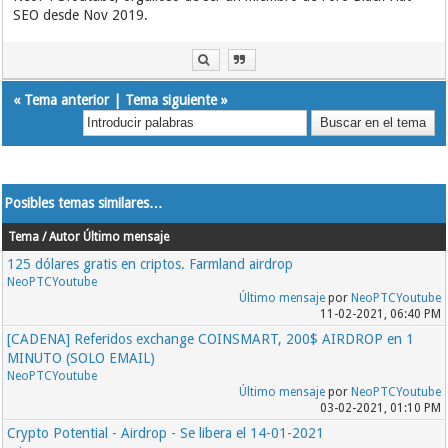
SEO desde Nov 2019.
«
Tema anterior
|
Tema siguiente
»
Posibles temas similares…
Tema / Autor
Último mensaje
125 dólares gratis en criptos. Farmland airdrop
NeoPTCYoutube
Último mensaje
por
NeoPTCYoutube
11-02-2021, 06:40 PM
[CADENA] Referidos exchange COINSMART, 200$ AIRDROP en 1
MINUTO (SOLO EMAIL)
NeoPTCYoutube
Último mensaje
por
NeoPTCYoutube
03-02-2021, 01:10 PM
Crypto Potential - Airdrop - Se libera el 14-01-2021