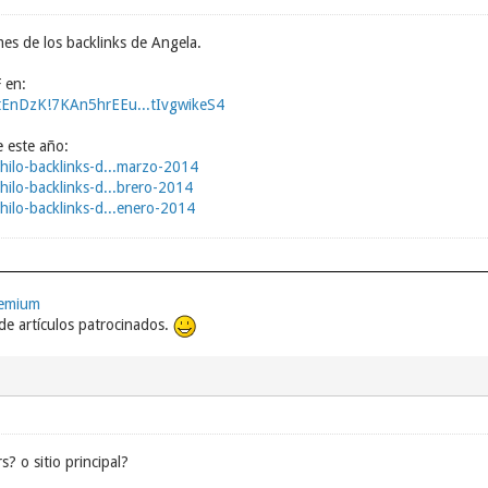
es de los backlinks de Angela.
 en:
ItEnDzK!7KAn5hrEEu...tIvgwikeS4
 este año:
hilo-backlinks-d...marzo-2014
hilo-backlinks-d...brero-2014
hilo-backlinks-d...enero-2014
remium
e artículos patrocinados.
s? o sitio principal?