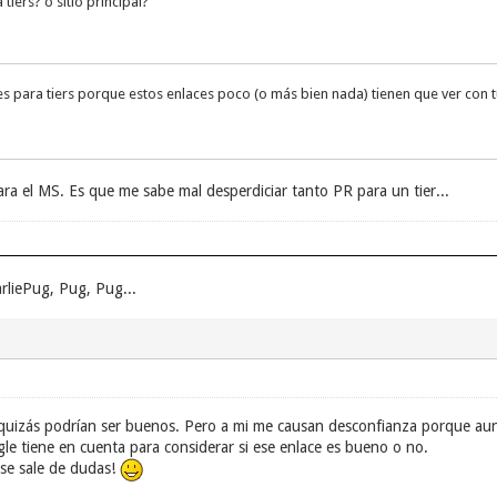
tiers? o sitio principal?
es para tiers porque estos enlaces poco (o más bien nada) tienen que ver con 
ara el MS. Es que me sabe mal desperdiciar tanto PR para un tier...
rliePug, Pug, Pug...
 quizás podrían ser buenos. Pero a mi me causan desconfianza porque au
le tiene en cuenta para considerar si ese enlace es bueno o no.
se sale de dudas!