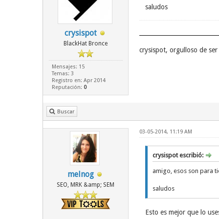
saludos
crysispot
BlackHat Bronce
crysispot, orgulloso de s
Mensajes: 15
Temas: 3
Registro en: Apr 2014
Reputación:
0
Buscar
03-05-2014, 11:19 AM
crysispot escribió:
amigo, esos son para tie
melnog
SEO, MRK &amp; SEM
saludos
Esto es mejor que lo use