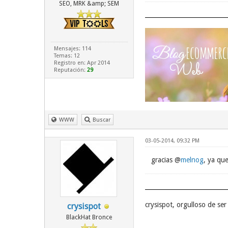
SEO, MRK &amp; SEM
Mensajes: 114
Temas: 12
Registro en: Apr 2014
Reputación:
29
WWW
Buscar
03-05-2014, 09:32 PM
gracias @
melnog
, ya qu
crysispot, orgulloso de s
crysispot
BlackHat Bronce