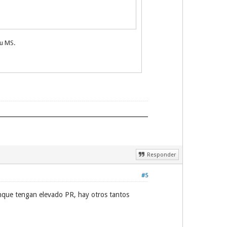
tu MS.
Responder
#5
nque tengan elevado PR, hay otros tantos