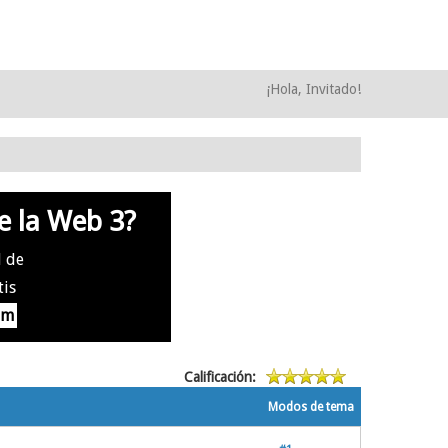
¡Hola, Invitado!
e la Web 3?
l de
tis
om
Calificación:
Modos de tema