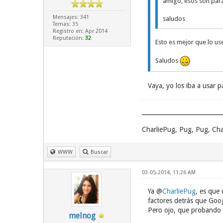
amigo, esos son para 
Mensajes: 341
saludos
Temas: 35
Registro en: Apr 2014
Reputación:
32
Esto es mejor que lo us
Saludos
Vaya, yo los iba a usar p
CharliePug, Pug, Pug, Cha
WWW
Buscar
03-05-2014, 11:26 AM
Ya @
CharliePug
, es que
factores detrás que Goog
Pero ojo, que probando 
melnog