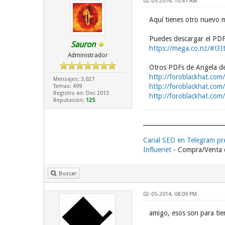
02-05-2014, 10:47 AM
Aquí tienes otro nuevo m
Puedes descargar el PDF
Sauron
https://mega.co.nz/#!3
Administrador
Otros PDFs de Angela de
http://foroblackhat.com/
Mensajes: 3,027
http://foroblackhat.com/
Temas: 499
Registro en: Dec 2013
http://foroblackhat.com/
Reputación:
125
Canal SEO en Telegram p
Influenet
- Compra/Venta d
Buscar
02-05-2014, 08:09 PM
amigo, esos son para tier