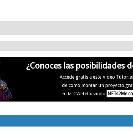
¿Conoces las posibilidades d
Accede gratis a este Video Tutoria
de como montar un proyecto gra
en la #Web3 usando
NFTs2Me.c