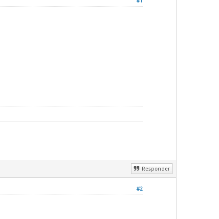
#1
Responder
#2