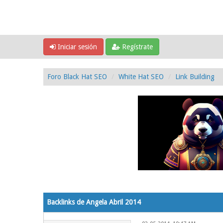
Iniciar sesión
Regístrate
Foro Black Hat SEO
White Hat SEO
Link Building
1 voto(s) - 5 Media
1
2
3
4
5
Backlinks de Angela Abril 2014