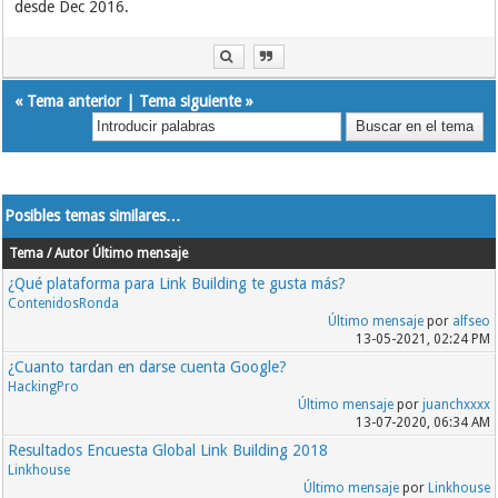
desde Dec 2016.
«
Tema anterior
|
Tema siguiente
»
Posibles temas similares…
Tema / Autor
Último mensaje
¿Qué plataforma para Link Building te gusta más?
ContenidosRonda
Último mensaje
por
alfseo
13-05-2021, 02:24 PM
¿Cuanto tardan en darse cuenta Google?
HackingPro
Último mensaje
por
juanchxxxx
13-07-2020, 06:34 AM
Resultados Encuesta Global Link Building 2018
Linkhouse
Último mensaje
por
Linkhouse