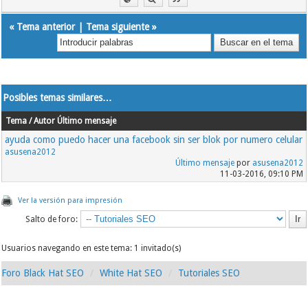
«
Tema anterior
|
Tema siguiente
»
Posibles temas similares…
Tema / Autor
Último mensaje
ayuda como puedo hacer una facebook sin ser blok por numero celular
asusena2012
Último mensaje
por
asusena2012
11-03-2016, 09:10 PM
Ver la versión para impresión
Salto de foro:
Usuarios navegando en este tema: 1 invitado(s)
Foro Black Hat SEO
White Hat SEO
Tutoriales SEO