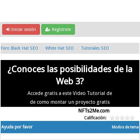
Iniciar sesión
Regístrate
Foro Black Hat SEO
White Hat SEO
Tutoriales SEO
¿Conoces las posibilidades de la
Web 3?
Accede gratis a este Video Tutorial de
de como montar un proyecto gratis
en la #Web3 usando
NFTs2Me.com
Calificación:
Ayuda por favor
Modos de tema