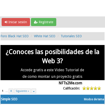
Iniciar sesión
Regístrate
Foro Black Hat SEO
White Hat SEO
Tutoriales SEO
¿Conoces las posibilidades de la
Web 3?
Accede gratis a este Video Tutorial de
de como montar un proyecto gratis
en la #Web3 usando
NFTs2Me.com
Calificación:
1
…
8
Siguiente »
Simple SEO
Modos de tema