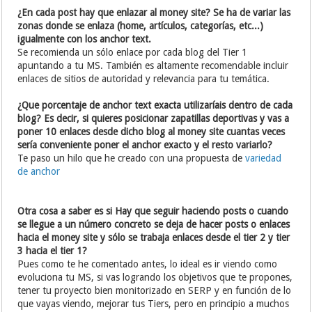
¿En cada post hay que enlazar al money site? Se ha de variar las
zonas donde se enlaza (home, artículos, categorías, etc...)
igualmente con los anchor text.
Se recomienda un sólo enlace por cada blog del Tier 1
apuntando a tu MS. También es altamente recomendable incluir
enlaces de sitios de autoridad y relevancia para tu temática.
¿Que porcentaje de anchor text exacta utilizaríais dentro de cada
blog? Es decir, si quieres posicionar zapatillas deportivas y vas a
poner 10 enlaces desde dicho blog al money site cuantas veces
sería conveniente poner el anchor exacto y el resto variarlo?
Te paso un hilo que he creado con una propuesta de
variedad
de anchor
Otra cosa a saber es si Hay que seguir haciendo posts o cuando
se llegue a un número concreto se deja de hacer posts o enlaces
hacia el money site y sólo se trabaja enlaces desde el tier 2 y tier
3 hacia el tier 1?
Pues como te he comentado antes, lo ideal es ir viendo como
evoluciona tu MS, si vas logrando los objetivos que te propones,
tener tu proyecto bien monitorizado en SERP y en función de lo
que vayas viendo, mejorar tus Tiers, pero en principio a muchos