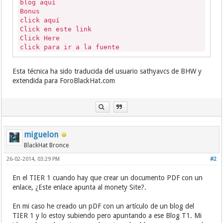
blog aquí
http://www.ibuddiez.com/ 1
Bonus
http://www.findmet.in.th/ 1
click aquí
http://minnaram.com/ 1
Click en este link
http://automo.to/ 1
Click Here
http://www.nigeriaconnect.com/ 1
click para ir a la fuente
http://www.socialnapoli.it/ 1
Clickando aquí
http://hyperaktiv.co.uk/ 1
Consigue Más Info
http://rapgr8ness.com/ 1
Esta técnica ha sido traducida del usuario sathyavcs de BHW y
Consigue Más Información
http://www.psydonym.de/ 1
extendida para ForoBlackHat.com
contenido de utilidad
http://100freedate.com 1
continua aquí
http://swapdis.com/ 1
continuar
http://thevloggity.com/ 1
Continuar leyendo
http://successfulloserclub.com/ 1
Dale un vistazo
http://www.yarpaq.info/ 1
Decubre más
http://intro.ws/ 1
miguelon
descubre más
http://networkpakistan.com/ 1
descubrelo
BlackHat Bronce
http://centralamericans.org/ 1
descubrelo aquí
26-02-2014, 03:29 PM
http://pointpc.net/ 1
#2
Encuentra Más Aquí
http://yapperz.com 1
Encuentra más información
En el TIER 1 cuando hay que crear un documento PDF con un
encuentralo aquí
enlace, ¿Este enlace apunta al monety Site?.
esta web
Este sitio
En mi caso he creado un pDF con un artículo de un blog del
este web
TIER 1 y lo estoy subiendo pero apuntando a ese Blog T1. Mi
Fuente