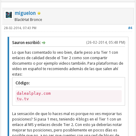
recursos importantes
recursos útiles
miguelon
referencia de ayuda
referencias
BlackHat Bronce
siguiente página
28-02-2014, 07:43 PM
#4
sitio aquí
Sitio Recomendado
Sitio relacionado
Sauron escribió:
(26-02-2014, 05:48 PM)
visita la fuente
visita mi blog
Lo que has comentado lo veo bien, darle peso a tu Tier 1 con
visita mi sitio
enlaces de calidad desde el Tier 2 como son compartir
visita mis artículos
documento o por ejemplo videos también. Para plataformas de
Visitar el Website
video en español te recomiendo además de las que salen ahí
Visita el Link
estas:
vista el link
Código:
Vistando este sitio
dalealplay.com
tu.tv
La sensación de que lo haces mal es porque no ves mejorar tus
posiciones? Si pasa 1 mes, teniendo 4 blogs en el Tier 1 con un
enlace al MS y enlaces desde Tier 2. Con esto ya deberías notar
mejorar tus posiciones, pero posiblemente en pocos días es
posible que no, a no ser que cuentes con una red de blogs de