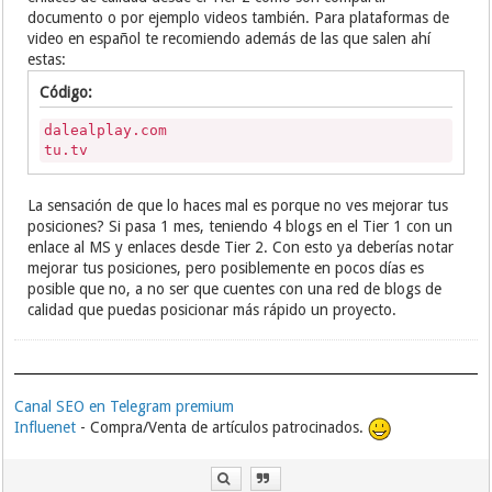
link al blog
documento o por ejemplo videos también. Para plataformas de
link al sitio
video en español te recomiendo además de las que salen ahí
link importante
estas:
link útil
Mas
Código:
Mas acerca del autor
Mas ayuda
dalealplay.com
Mas Bonus
tu.tv
Más claves
Mas Info
La sensación de que lo haces mal es porque no ves mejorar tus
mas recursos utiles
posiciones? Si pasa 1 mes, teniendo 4 blogs en el Tier 1 con un
mi blog aquí
enlace al MS y enlaces desde Tier 2. Con esto ya deberías notar
mi enlace
mi página web
mejorar tus posiciones, pero posiblemente en pocos días es
mi web
posible que no, a no ser que cuentes con una red de blogs de
mira aquí
calidad que puedas posicionar más rápido un proyecto.
Mira esto
Nuestra página web
Nuestra web
página importante
página web aquí
Canal SEO en Telegram premium
recurso importante
Influenet
- Compra/Venta de artículos patrocinados.
recursos
recursos de ayuda
Recursos Extra