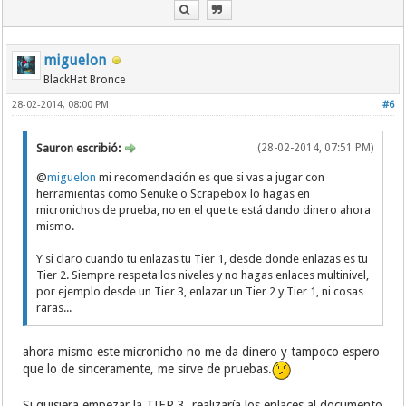
miguelon
BlackHat Bronce
28-02-2014, 08:00 PM
#6
Sauron escribió:
(28-02-2014, 07:51 PM)
@
miguelon
mi recomendación es que si vas a jugar con
herramientas como Senuke o Scrapebox lo hagas en
micronichos de prueba, no en el que te está dando dinero ahora
mismo.
Y si claro cuando tu enlazas tu Tier 1, desde donde enlazas es tu
Tier 2. Siempre respeta los niveles y no hagas enlaces multinivel,
por ejemplo desde un Tier 3, enlazar un Tier 2 y Tier 1, ni cosas
raras...
ahora mismo este micronicho no me da dinero y tampoco espero
que lo de sinceramente, me sirve de pruebas.
Si quisiera empezar la TIER 3, realizaría los enlaces al documento