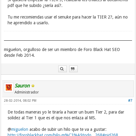
pdf que he subido ¿sería así?.
Tu me recomiendas usar el senuke para hacer la TIER 2?, aún no
he aprendido a usarlo.
miguelon, orgulloso de ser un miembro de Foro Black Hat SEO
desde Feb 2014.
Sauron
Administrador
28-02-2014, 08:02 PM
#7
De todas maneras yo le tiraría a hacer un buen Tier 2, para dar
solidez al Tier 1 que es el que nos enlaza al MS.
@
miguelon
acabo de subir un hilo que te va a gustar:
http://foroblackhat.com/hilo-m%C3%A9todo...268#pid268