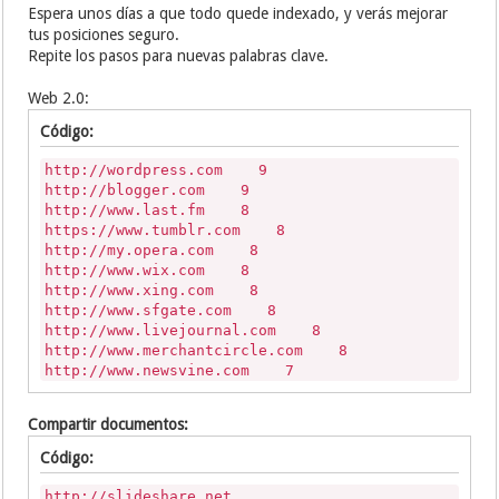
Espera unos días a que todo quede indexado, y verás mejorar
tus posiciones seguro.
Repite los pasos para nuevas palabras clave.
Web 2.0:
Código:
http://wordpress.com 9
http://blogger.com 9
http://www.last.fm 8
https://www.tumblr.com 8
http://my.opera.com 8
http://www.wix.com 8
http://www.xing.com 8
http://www.sfgate.com 8
http://www.livejournal.com 8
http://www.merchantcircle.com 8
http://www.newsvine.com 7
http://www.wikispaces.com 7
http://skyrock.com 7
Compartir documentos:
http://www.goodreads.com 7
http://www.webs.com 7
Código:
http://www.diigo.com 7
http://www.zoho.com 7
http://slideshare.net