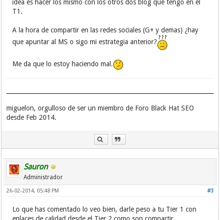
idea es hacer los mismo con los otros dos blog que tengo en el
fuente de utilidad
T1.
Fuente del artículo
haz click aquí
A la hora de compartir en las redes sociales (G+ y demas) ¿hay
haz click en esto
haz click para ir a la fuente
que apuntar al MS o sigo mi estrategia anterior?
haz click para ir a la referencia
haz click para ir a mi sitio
Me da que lo estoy haciendo mal.
haz click para leer más
Home Page
Homepage
Info adicional
ir a mi blog
miguelon, orgulloso de ser un miembro de Foro Black Hat SEO
ir a mi página
desde Feb 2014.
ir allí
Ir aquí
lectura adicional
Lectura recomendada
Lee el análisis completo
Lee el artículo completo
Sauron
lee esto
Administrador
Lee más
Lee mas Aquí
26-02-2014, 05:48 PM
#3
leer aquí
leer más
Lo que has comentado lo veo bien, darle peso a tu Tier 1 con
link
enlaces de calidad desde el Tier 2 como son compartir