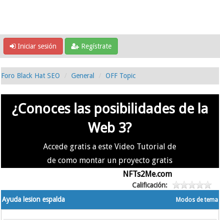
Iniciar sesión
Regístrate
Foro Black Hat SEO
General
OFF Topic
¿Conoces las posibilidades de la
Web 3?
Accede gratis a este Video Tutorial de
de como montar un proyecto gratis
en la #Web3 usando
NFTs2Me.com
Calificación:
Ayuda lesion espalda
Modos de tema