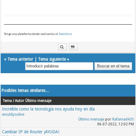
______________________________________________________________________
me dedico al
marketing en español
Tengo una plataforma donde realizamos el
Salesforce
«
Tema anterior
|
Tema siguiente
»
Posibles temas similares…
Tema / Autor
Último mensaje
Increíble como la tecnología nos ayuda hoy en día
wouldyoulive
Último mensaje
por
Rafamad435
06-07-2022, 12:02 PM
Cambiar IP de Router ¡AYUDA!