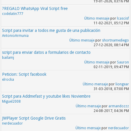
19-01-2026, 03:16 PM
?REGALO WhatsApp Viral Script free
codelatin777
Último mensaje
por
lcascisf
11-02-2021, 05:12 PM
Script para invitar a todos me gusta de una publicación
AntonioArmunia
Último mensaje
por
shortnamediego
27-12-2020, 08:14 PM
script para enviar datos a formularios de contacto
bailamj
Último mensaje
por
Sauron
02-11-2019, 09:47 PM
Peticion: Script facebook
elrocka
Último mensaje
por
liongear
31-03-2018, 07:00 PM
Script para Addmefast y youtube likes Noviembre
Miguel2008
Último mensaje
por
armandozzz
24-08-2017, 04:36 PM
JWPlayer Script Google Drive Gratis
nerdecuador
Último mensaje
por
nerdecuador