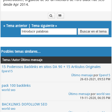
desde Apr 2014.
«
Tema anterior
|
Tema siguiente
»
Posibles temas similares…
Tema / Autor
Último mensaje
15 Poderosos Backlinks en sitios DA 90 + 15 Artículos Originales
Epere15
Último mensaje
por
Epere15
26-03-2021, 09:53 PM
pack 100 backlinks
world seo
Último mensaje
por
world seo
19-11-2020, 06:35 PM
BACKLINKS DOFOLLOW SEO
world seo