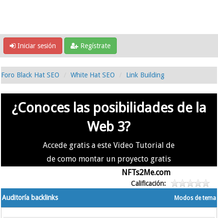
Iniciar sesión
Regístrate
Foro Black Hat SEO
White Hat SEO
Link Building
¿Conoces las posibilidades de la
Web 3?
Accede gratis a este Video Tutorial de
de como montar un proyecto gratis
en la #Web3 usando
NFTs2Me.com
Calificación:
Auditoría backlinks
Modos de tema