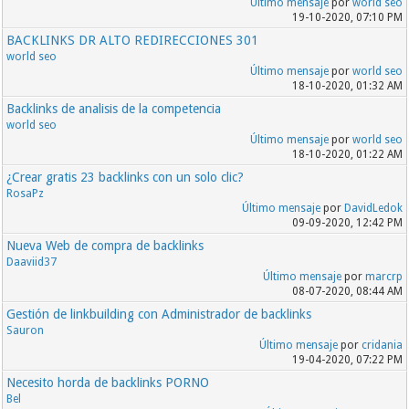
Último mensaje
por
world seo
19-10-2020, 07:10 PM
BACKLINKS DR ALTO REDIRECCIONES 301
world seo
Último mensaje
por
world seo
18-10-2020, 01:32 AM
Backlinks de analisis de la competencia
world seo
Último mensaje
por
world seo
18-10-2020, 01:22 AM
¿Crear gratis 23 backlinks con un solo clic?
RosaPz
Último mensaje
por
DavidLedok
09-09-2020, 12:42 PM
Nueva Web de compra de backlinks
Daaviid37
Último mensaje
por
marcrp
08-07-2020, 08:44 AM
Gestión de linkbuilding con Administrador de backlinks
Sauron
Último mensaje
por
cridania
19-04-2020, 07:22 PM
Necesito horda de backlinks PORNO
Bel