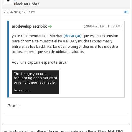
BlackHat Cobre
28-04-2014, 12:52 PM
#5
arodevelop escribió:
(28-04-2014, 01:57 AM)
yo te recomendaria la Mozbar
(decargar)
que es una extension
para chrome, te muestra el PA y el DA y muchas cosas mas y
entre ellas los backlinks. Lo que no tengo idea es si los muestra
todos. espero que sea de utilidad. saludos
Aquí una captura espero te sirva.
Gracias
powerbucker, orgulloso de ser un miembro de Foro Black Hat SEO