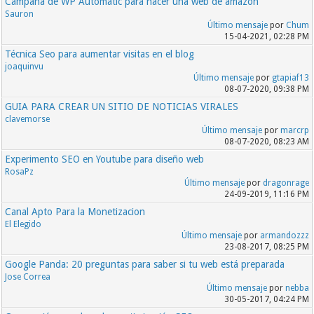
Campaña de WP Automatic para hacer una web de amazon
Sauron
Último mensaje
por
Chum
15-04-2021, 02:28 PM
Técnica Seo para aumentar visitas en el blog
joaquinvu
Último mensaje
por
gtapiaf13
08-07-2020, 09:38 PM
GUIA PARA CREAR UN SITIO DE NOTICIAS VIRALES
clavemorse
Último mensaje
por
marcrp
08-07-2020, 08:23 AM
Experimento SEO en Youtube para diseño web
RosaPz
Último mensaje
por
dragonrage
24-09-2019, 11:16 PM
Canal Apto Para la Monetizacion
El Elegido
Último mensaje
por
armandozzz
23-08-2017, 08:25 PM
Google Panda: 20 preguntas para saber si tu web está preparada
Jose Correa
Último mensaje
por
nebba
30-05-2017, 04:24 PM