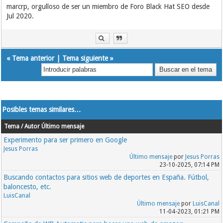
marcrp, orgulloso de ser un miembro de Foro Black Hat SEO desde
Jul 2020.
«
Tema anterior
|
Tema siguiente
»
Posibles temas similares…
Tema / Autor
Último mensaje
Experimento para ser primero en Google
Jesus Porras
Último mensaje
por
Jesus Porras
23-10-2025, 07:14 PM
Buscando contactos para sitios web de deportes en España. Fútbol,
baloncesto, etc.
LuisCanal
Último mensaje
por
LuisCanal
11-04-2023, 01:21 PM