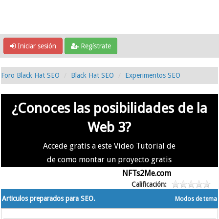
Iniciar sesión
Regístrate
Foro Black Hat SEO
Black Hat SEO
Experimentos SEO
¿Conoces las posibilidades de la
Web 3?
Accede gratis a este Video Tutorial de
de como montar un proyecto gratis
en la #Web3 usando
NFTs2Me.com
Calificación:
Articulos preparados para SEO.
Modos de tema