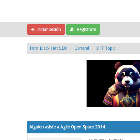
Iniciar sesión
Regístrate
Foro Black Hat SEO
General
OFF Topic
0 voto(s) - 0 Media
1
2
3
4
5
Alguien asiste a Agile Open Space 2014