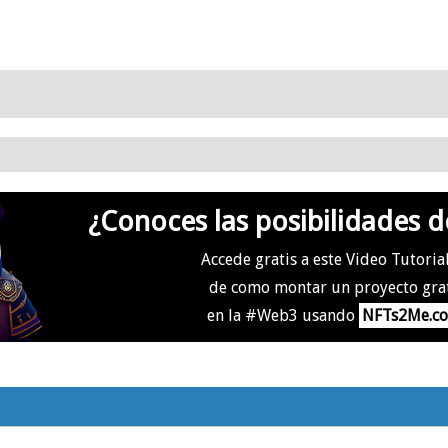
¿Conoces las posibilidades d
Accede gratis a este Video Tutoria
de como montar un proyecto gra
en la #Web3 usando
NFTs2Me.c