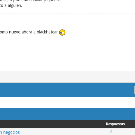
co a alguien.
omo nuevo,ahora a blackhatear
Respuestas
on negocios
0