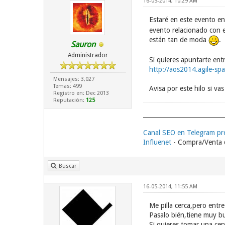
16-05-2014, 10:29 AM
Estaré en este evento en 
evento relacionado con e
están tan de moda
.
Sauron
Administrador
Si quieres apuntarte ent
http://aos2014.agile-spa
Mensajes: 3,027
Temas: 499
Avisa por este hilo si va
Registro en: Dec 2013
Reputación:
125
Canal SEO en Telegram p
Influenet
- Compra/Venta d
Buscar
16-05-2014, 11:55 AM
Me pilla cerca,pero entr
Pasalo bién,tiene muy bu
Si quieres tomar una ce