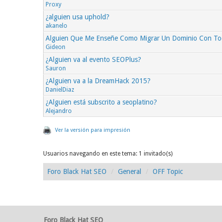
Proxy
¿alguien usa uphold?
akanelo
Alguien Que Me Enseñe Como Migrar Un Dominio Con To
Gideon
¿Alguien va al evento SEOPlus?
Sauron
¿Alguien va a la DreamHack 2015?
DanielDiaz
¿Alguien está subscrito a seoplatino?
Alejandro
Ver la versión para impresión
Usuarios navegando en este tema: 1 invitado(s)
Foro Black Hat SEO
General
OFF Topic
Foro Black Hat SEO