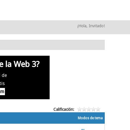
¡Hola, Invitado!
e la Web 3?
l de
tis
om
Calificación:
Modos de tema