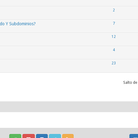
2
do Y Subdominios?
7
12
4
23
Salto de