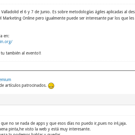
Valladolid el 6 y 7 de Junio. Es sobre metodologías ágiles aplicadas al de
l Marketing Online pero igualmente puede ser interesante par los que les
ra en:
in.org/
s tu también al evento!!
remium
e artículos patrocinados.
e que no se nada de apps y que esos días no puedo ir,pues no iré,jaja.
ena pinta,he visto la web y está muy interesante.
rveza,lo podemos hablar y quedar.