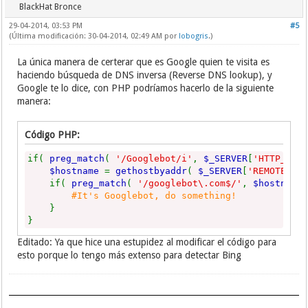
BlackHat Bronce
29-04-2014, 03:53 PM
#5
(Última modificación: 30-04-2014, 02:49 AM por
lobogris
.)
La única manera de certerar que es Google quien te visita es
haciendo búsqueda de DNS inversa (Reverse DNS lookup), y
Google te lo dice, con PHP podríamos hacerlo de la siguiente
manera:
Código PHP:
if(
preg_match
(
'/Googlebot/i'
,
$_SERVER
[
'HTTP_USE
$hostname
=
gethostbyaddr
(
$_SERVER
[
'REMOTE_AD
if(
preg_match
(
'/googlebot\.com$/'
,
$hostnam
#It's Googlebot, do something!
}
}
Editado: Ya que hice una estupidez al modificar el código para
esto porque lo tengo más extenso para detectar Bing