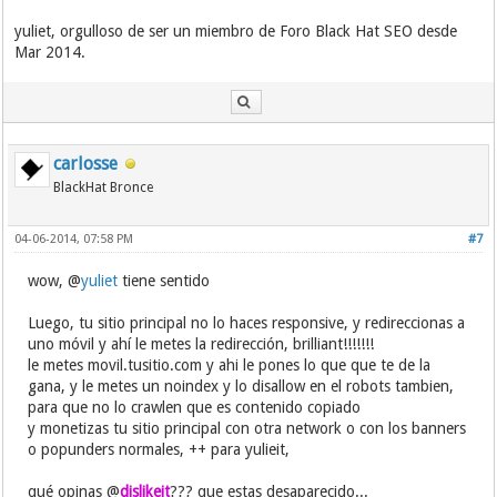
yuliet, orgulloso de ser un miembro de Foro Black Hat SEO desde
Mar 2014.
carlosse
BlackHat Bronce
04-06-2014, 07:58 PM
#7
wow, @
yuliet
tiene sentido
Luego, tu sitio principal no lo haces responsive, y redireccionas a
uno móvil y ahí le metes la redirección, brilliant!!!!!!!
le metes movil.tusitio.com y ahi le pones lo que que te de la
gana, y le metes un noindex y lo disallow en el robots tambien,
para que no lo crawlen que es contenido copiado
y monetizas tu sitio principal con otra network o con los banners
o popunders normales, ++ para yulieit,
qué opinas @
dislikeit
??? que estas desaparecido...