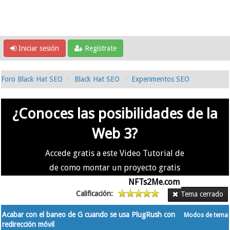
Iniciar sesión
Regístrate
Foro Black Hat SEO
Black Hat SEO
Experimentos SEO
¿Conoces las posibilidades de la
Web 3?
Accede gratis a este Video Tutorial de
de como montar un proyecto gratis
en la #Web3 usando
NFTs2Me.com
Calificación:
Tema cerrado
Acabar con el baneo de G cuando se usa PlugRush con
Modos de tema
redirección móvil