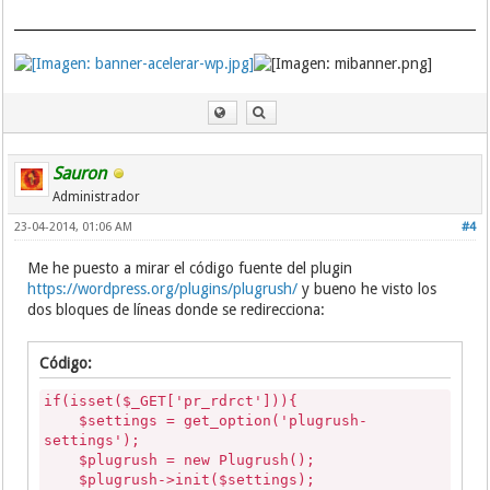
Sauron
Administrador
23-04-2014, 01:06 AM
#4
Me he puesto a mirar el código fuente del plugin
https://wordpress.org/plugins/plugrush/
y bueno he visto los
dos bloques de líneas donde se redirecciona:
Código:
if(isset($_GET['pr_rdrct'])){
$settings = get_option('plugrush-
settings');
$plugrush = new Plugrush();
$plugrush->init($settings);