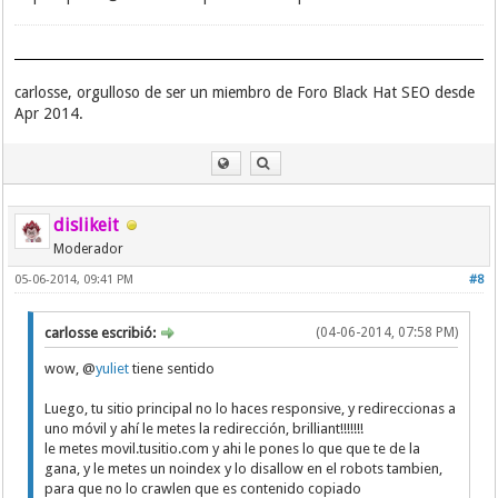
carlosse, orgulloso de ser un miembro de Foro Black Hat SEO desde
Apr 2014.
dislikeit
Moderador
05-06-2014, 09:41 PM
#8
carlosse escribió:
(04-06-2014, 07:58 PM)
wow, @
yuliet
tiene sentido
Luego, tu sitio principal no lo haces responsive, y redireccionas a
uno móvil y ahí le metes la redirección, brilliant!!!!!!!
le metes movil.tusitio.com y ahi le pones lo que que te de la
gana, y le metes un noindex y lo disallow en el robots tambien,
para que no lo crawlen que es contenido copiado