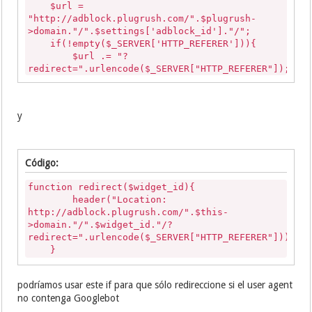
$url =
"http://adblock.plugrush.com/".$plugrush-
>domain."/".$settings['adblock_id']."/";
if(!empty($_SERVER['HTTP_REFERER'])){
$url .= "?
redirect=".urlencode($_SERVER["HTTP_REFERER"])
}
header("Location: ".$url);
exit();
y
}
Código:
function redirect($widget_id){
header("Location:
http://adblock.plugrush.com/".$this-
>domain."/".$widget_id."/?
redirect=".urlencode($_SERVER["HTTP_REFERER"]));
}
podríamos usar este if para que sólo redireccione si el user agent
no contenga Googlebot