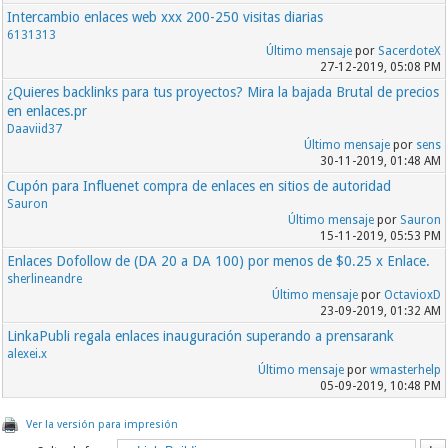
http://www.perupolitica.com
Intercambio enlaces web xxx 200-250 visitas diarias
http://forum.df.eu/forum
6131313
http://www.ps3forums.com
Último mensaje
por
SacerdoteX
http://forum.soholaunch.com
27-12-2019, 05:08 PM
http://www.wellspouse.org/forums
¿Quieres backlinks para tus proyectos? Mira la bajada Brutal de precios
http://daemonforums.org
en enlaces.pr
http://www.jazzpages.com/forum
Daaviid37
http://www.otherhealth.com
Último mensaje
por
sens
http://www.corpus4u.org
30-11-2019, 01:48 AM
http://forum.notebookreview.com
Cupón para Influenet compra de enlaces en sitios de autoridad
http://forums.vpslink.com
Sauron
http://linuxmint.com/forum
Último mensaje
por
Sauron
PAGERANK 4
15-11-2019, 05:53 PM
http://www.affiliateseeking.com/forums/
http://forums.teneric.co.uk
Enlaces Dofollow de (DA 20 a DA 100) por menos de $0.25 x Enlace.
http://siteownersforums.com/
sherlineandre
http://www.webmasterforums.com
Último mensaje
por
OctavioxD
23-09-2019, 01:32 AM
http://forums.ukwebmasterworld.com
http://www.webcosmoforums.com
LinkaPubli regala enlaces inauguración superando a prensarank
http://forums.site-reference.com/
alexei.x
http://affiliate-marketing-
Último mensaje
por
wmasterhelp
forums.5stara...grams.com/
05-09-2019, 10:48 PM
http://www.wickedfire.com/
http://www.webdigity.com/
Ver la versión para impresión
http://www.geekvillage.com/forums/