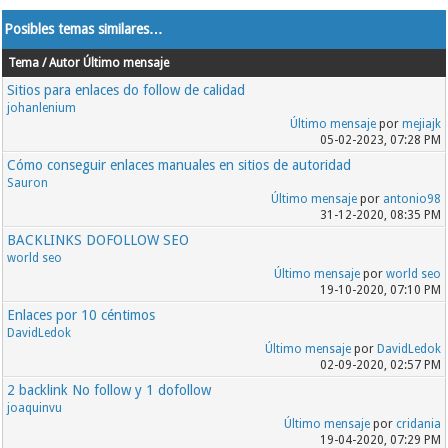
http://www.iditarodforums.com
http://forum.theiphoneblog.com
Posibles temas similares…
http://sodaplay.dailyforum.net
http://www.ultimate-guitar.com/forum
Tema / Autor
Último mensaje
http://www.heraldik-wappen.de
Sitios para enlaces do follow de calidad
http://www.bibleworks.com/forums
johanlenium
http://forum.slysoft.com
Último mensaje
por
mejiajk
http://forum.mp3tunes.com
05-02-2023, 07:28 PM
http://forums.superherohype.com
Cómo conseguir enlaces manuales en sitios de autoridad
http://www.worldofrenewables.com
Sauron
http://www.actuary.com/actuarial-discussion-
Último mensaje
por
antonio98
forum
31-12-2020, 08:35 PM
http://forum.loinc.org
http://www.coachella.com/forum
BACKLINKS DOFOLLOW SEO
http://forum.ovh.co.uk
world seo
Último mensaje
por
world seo
http://forum.dbpoweramp.com
19-10-2020, 07:10 PM
http://forums.hannity.com
http://forums.eurosport.fr
Enlaces por 10 céntimos
http://goldenvoice.com/forum
DavidLedok
http://www.atheistnetwork.com
Último mensaje
por
DavidLedok
http://www.gbs-cidp.org/forums
02-09-2020, 02:57 PM
http://forums.boof.com
2 backlink No follow y 1 dofollow
http://forums.vif2.ru
joaquinvu
http://www.avayausers.com
Último mensaje
por
cridania
http://forums.zita.be
19-04-2020, 07:29 PM