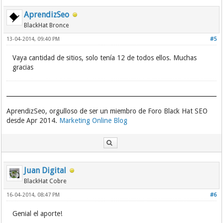
http://www.kirupa.com/forum
AprendizSeo
http://icl.cs.utk.edu/lapack-forum
http://www.unla.edu.ar/foropfp
BlackHat Bronce
http://www.archiveforum.tv
13-04-2014, 09:40 PM
#5
http://aumha.net
http://www.brooklynian.com
Vaya cantidad de sitios, solo tenía 12 de todos ellos. Muchas
http://germanforum.cri.cn
gracias
http://www.online-literature.com/forums
http://kirupa.com/forum
http://forums.lablit.com
http://discuss.infidels.org
http://www.sitepoint.com/forums
AprendizSeo, orgulloso de ser un miembro de Foro Black Hat SEO
http://wysiwygwebbuilder.com/forum
desde Apr 2014.
Marketing Online Blog
http://www.sosmath.com/CBB
http://forums.careerbuilder.com
http://www.gamecareerguide.com/forums
http://forum.framasoft.org
http://portugal-
info.net/forumhttp://www...ercity.com
Juan Digital
http://www.inkscapeforum.com
BlackHat Cobre
http://www.cvtips.com/career_advice_forum
http://www.skepticforum.com
16-04-2014, 08:47 PM
#6
http://foxitsoftware.com/bbs
http://forum.onlineconversion.com
Genial el aporte!
http://www.phinished.org