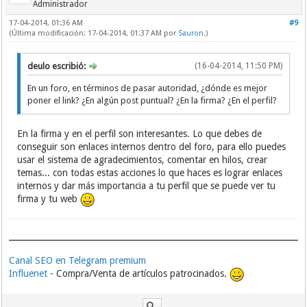
http://forums.zmanda.com
Administrador
http://www.iesaf.fi/sauna
17-04-2014, 01:36 AM
#9
http://www.webhostingcommunity.com
(Última modificación: 17-04-2014, 01:37 AM por
Sauron
.)
http://forum.rp.sg
http://www.security-forums.com
http://duc.digidesign.com
deulo escribió:
(16-04-2014, 11:50 PM)
http://www.forumsig.org
http://www.finlandlive.info
En un foro, en términos de pasar autoridad, ¿dónde es mejor
http://forums.kayako.com
poner el link? ¿En algún post puntual? ¿En la firma? ¿En el perfil?
http://forums.multimap.com
http://forums.mozillazine.jp
En la firma y en el perfil son interesantes. Lo que debes de
http://yumichong.com
conseguir son enlaces internos dentro del foro, para ello puedes
http://www.haydoo.com/forum
usar el sistema de agradecimientos, comentar en hilos, crear
http://forum.meteonetwork.it
temas... con todas estas acciones lo que haces es lograr enlaces
http://forum.mikrotik.com
internos y dar más importancia a tu perfil que se puede ver tu
http://www.googlecommunity.com
http://forum.redlers.com
firma y tu web
http://forums.seedsavers.org
http://www.colboard.com
http://forum.ilmeteo.it
http://forum.kinopolska.pl
http://www.pcwelt.de/forum
Canal SEO en Telegram premium
http://forum.nashuatelegraph.com
Influenet
- Compra/Venta de artículos patrocinados.
http://inside.insa-lyon.fr
http://www.ubcbotanicalgarden.org/forums