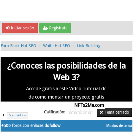
Iniciar sesión
Regístrate
Foro Black Hat SEO
White Hat SEO
Link Building
¿Conoces las posibilidades de la
Web 3?
Accede gratis a este Video Tutorial de
de como montar un proyecto gratis
en la #Web3 usando
NFTs2Me.com
Calificación:
Tema cerrado
1
Siguiente »
+500 foros con enlaces dofollow
Modos de tema