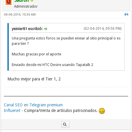
Sauron
http://www.portugal-info.net/forum
Administrador
http://boards.core77.com
http://www.city-data.com/forum
04-04-2014, 10:36 AM
#4
http://www.ozzu.com
http://www.forum.uni-hannover.de
yeinier81 escribió:
(02-04-2014, 09:56 PM)
http://www.chinalanguage.com/forums
http://www.textkit.com/greek-latin-forum
Una pregunta estos foros se pueden enviar al sitio principal o es
http://ubuntuforums.org
para tier ?
http://www.freewebsitetemplates.com/forum
http://www.ddth.com
Muchas gracias por el aporte
http://www.alice.org/community
http://forum.boxee.tv
Enviado desde mi HTC Desire usando Tapatalk 2
http://forum.springframework.org
http://forums.foxitsoftware.com
http://www.idpf.org/forums
Mucho mejor para el Tier 1, 2
http://www.cmsimpleforum.com
http://www.htmlvalidator.com/CSEForum
http://forum.parallels.com
http://fhq.forumer.com
http://www.forum.onlineconversion.com
Canal SEO en Telegram premium
http://www.svetovalnica.com/klepetalnica
Influenet
- Compra/Venta de artículos patrocinados.
http://forums.futura-sciences.com
http://www.nhse.org
http://forums.macosxhints.com
http://forum.isilo.com