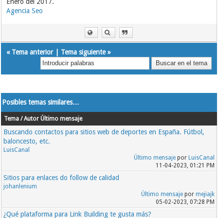
Enero del 2017.
Agencia Seo
«
Tema anterior
|
Tema siguiente
»
Posibles temas similares…
Tema / Autor
Último mensaje
Buscando contactos para sitios web de deportes en España. Fútbol,
baloncesto, etc.
LuisCanal
Último mensaje
por
LuisCanal
11-04-2023, 01:21 PM
Sitios para enlaces do follow de calidad
johanlenium
Último mensaje
por
mejiajk
05-02-2023, 07:28 PM
¿Qué plataforma para Link Building te gusta más?