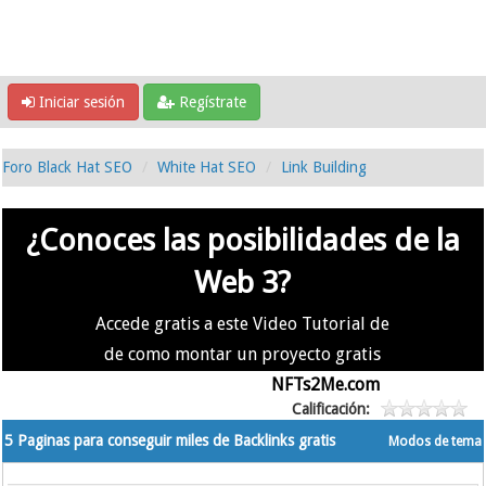
Iniciar sesión
Regístrate
Foro Black Hat SEO
White Hat SEO
Link Building
¿Conoces las posibilidades de la
Web 3?
Accede gratis a este Video Tutorial de
de como montar un proyecto gratis
en la #Web3 usando
NFTs2Me.com
Calificación:
5 Paginas para conseguir miles de Backlinks gratis
Modos de tema