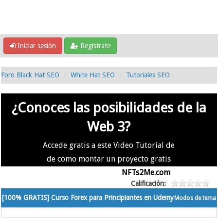
Iniciar sesión
Regístrate
Foro Black Hat SEO
White Hat SEO
Tutoriales SEO
¿Conoces las posibilidades de la
Web 3?
Accede gratis a este Video Tutorial de
de como montar un proyecto gratis
en la #Web3 usando
NFTs2Me.com
Calificación:
[100% GRATIS] Curso Forex para Principiantes en Udemy
Modos de tema