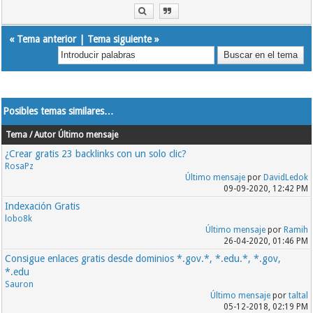
«
Tema anterior
|
Tema siguiente
»
Posibles temas similares…
Tema / Autor
Último mensaje
¿Crear gratis 23 backlinks con un solo clic?
RosaPz
Último mensaje
por
DavidLedok
09-09-2020, 12:42 PM
Indexación Gratis
lobo8k
Último mensaje
por
Ramih
26-04-2020, 01:46 PM
Consigue enlaces gratis desde dominios *.gov.*, *.edu.*, *.gov,
*.edu
Sauron
Último mensaje
por
taltal
05-12-2018, 02:19 PM