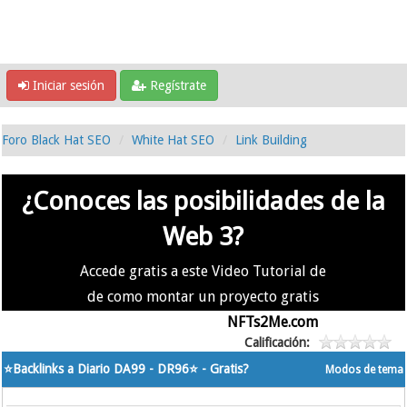
Iniciar sesión
Regístrate
Foro Black Hat SEO
White Hat SEO
Link Building
¿Conoces las posibilidades de la
Web 3?
Accede gratis a este Video Tutorial de
de como montar un proyecto gratis
en la #Web3 usando
NFTs2Me.com
Calificación:
⭐️Backlinks a Diario DA99 - DR96⭐️ - Gratis?
Modos de tema