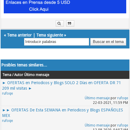
«
Tema anterior
|
Tema siguiente
»
Posibles temas similares…
Tema / Autor
Último mensaje
► OFERTAS en Periodicos y Blogs SOLO 2 Días en OFERTA DR 71
209 mil visitas ►
rufoqe
Último mensaje
por
rufoqe
22-03-2021, 11:59 PM
►► OFERTAS De Esta SEMANA en Periodicos y Blogs ESPAÑOLES
MEX
rufoqe
Último mensaje
por
rufoqe