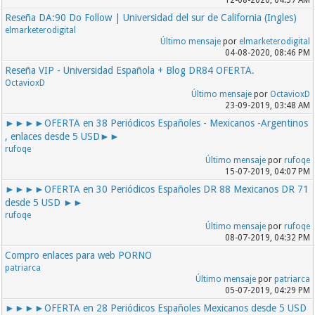
12-08-2020, 04:57 AM
Reseña DA:90 Do Follow | Universidad del sur de California (Ingles)
elmarketerodigital
Último mensaje
por
elmarketerodigital
04-08-2020, 08:46 PM
Reseña VIP - Universidad Española + Blog DR84 OFERTA.
OctavioxD
Último mensaje
por
OctavioxD
23-09-2019, 03:48 AM
►►►►OFERTA en 38 Periódicos Españoles - Mexicanos -Argentinos
, enlaces desde 5 USD►►
rufoqe
Último mensaje
por
rufoqe
15-07-2019, 04:07 PM
►►►►OFERTA en 30 Periódicos Españoles DR 88 Mexicanos DR 71
desde 5 USD ►►
rufoqe
Último mensaje
por
rufoqe
08-07-2019, 04:32 PM
Compro enlaces para web PORNO
patriarca
Último mensaje
por
patriarca
05-07-2019, 04:29 PM
►►►►OFERTA en 28 Periódicos Españoles Mexicanos desde 5 USD