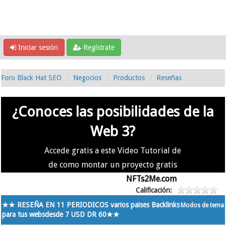
Iniciar sesión
Regístrate
Foro Black Hat SEO
Negocios
Productos
Reseñas
¿Conoces las posibilidades de la
Web 3?
Accede gratis a este Video Tutorial de
de como montar un proyecto gratis
en la #Web3 usando
NFTs2Me.com
Calificación:
★★ RESEÑA EN 11 PERIODICOS varios paises Backlinks
Modos de tema
para tus websdesde 7 USD DR 60★★