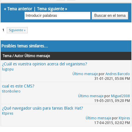
«
Tema anterior
|
Tema siguiente
»
1
Siguiente »
Posibles temas similares…
Tema / Autor
Último mensaje
¿Cuál es vuestra opinion acerca del veganismo?
lugopu
Último mensaje
por
Andres Barcelo
31-01-2021, 05:06 PM
cual es este CMS?
titonbolero
Último mensaje
por
Miguel2008
19-05-2015, 09:20 PM
¿Qué navegador usáis para tareas Black Hat?
Ktpires
Último mensaje
por
Ktpires
17-04-2015, 02:02 PM