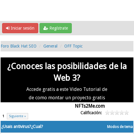
Iniciar sesión
Regístrate
Foro Black Hat SEO
General
OFF Topic
¿Conoces las posibilidades de la
Web 3?
Accede gratis a este Video Tutorial de
de como montar un proyecto gratis
en la #Web3 usando
NFTs2Me.com
Calificación:
1
Siguiente »
¿Usais antivirus?¿Cual?
Modos de tema