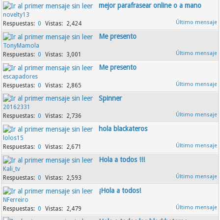
mejor parafrasear online o a mano
novelty13
0
2,424
Me presento
TonyMamola
0
3,001
Me presento
escapadores
0
2,865
Spinner
20162331
0
2,736
hola blackateros
lolos15
0
2,671
Hola a todos !!!
Kali_tv
0
2,593
¡Hola a todos!
NFerreiro
0
2,479