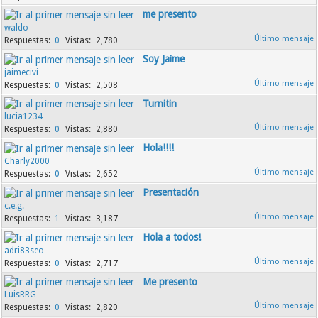
me presento
waldo
0
2,780
Soy Jaime
jaimecivi
0
2,508
Turnitin
lucia1234
0
2,880
Hola!!!!
Charly2000
0
2,652
Presentación
c.e.g.
1
3,187
Hola a todos!
adri83seo
0
2,717
Me presento
LuisRRG
0
2,820