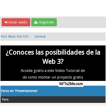
Iniciar sesión
Regístrate
Foro Black Hat SEO
General
¿Conoces las posibilidades de la
Web 3?
Accede gratis a este Video Tutorial de
de como montar un proyecto gratis
en la #Web3 usando
NFTs2Me.com
Foros en 'Presentaciones'
Foro