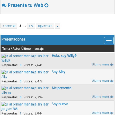
Presenta tu Web
« Anterior
3
…
179
Siguiente »
Presentaciones
Tema
/
Autor
Último mensaje
Hola, soy Willy9
Willy9
0
2,646
Soy Alky
Alky
0
2,478
Me presento
alferez
0
2,794
Soy nuevo
jorgues785
1
3,044