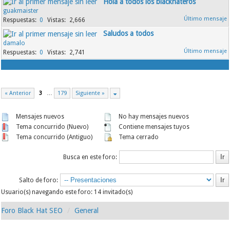
Hola a todos los blackhateros
guakmaister
0
2,666
Saludos a todos
damalo
0
2,741
« Anterior
3
…
179
Siguiente »
Mensajes nuevos
No hay mensajes nuevos
Tema concurrido (Nuevo)
Contiene mensajes tuyos
Tema concurrido (Antiguo)
Tema cerrado
Busca en este foro:
Salto de foro:
Usuario(s) navegando este foro: 14 invitado(s)
Foro Black Hat SEO
General