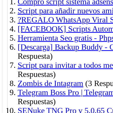
Compro script sistema adsens
Script para añadir nuevos a
?REGALO WhatsApp Viral Sc
[FACEBOOK] Scripts Autom
Herramienta Seo gratis - Php
[Descarga] Backup Buddy - C
Respuesta)
Script para invitar a todos m
Respuestas)
Zombis de Intagram
(3 Respu
Telegram Boss Pro | Telegram 
Respuestas)
SENuke TNG Pro v 5.0.65 Cr