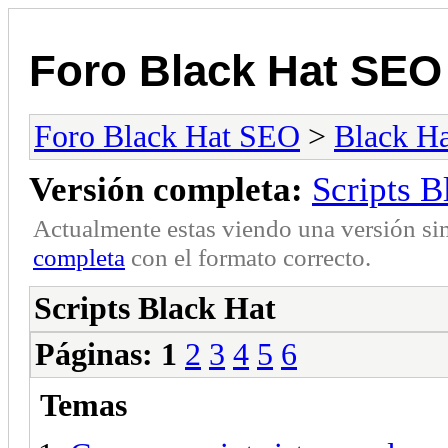
Foro Black Hat SEO
Foro Black Hat SEO
>
Black H
Versión completa:
Scripts B
Actualmente estas viendo una versión si
completa
con el formato correcto.
Scripts Black Hat
Páginas:
1
2
3
4
5
6
Temas