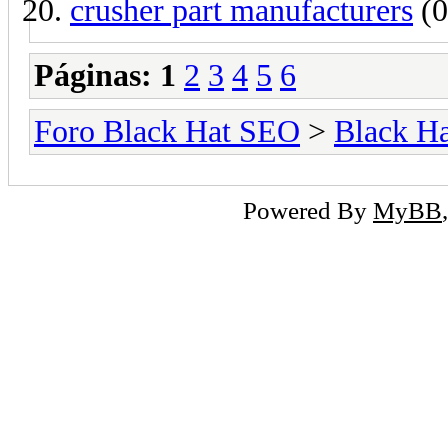
crusher part manufacturers
(0
Páginas:
1
2
3
4
5
6
Foro Black Hat SEO
>
Black H
Powered By
MyBB