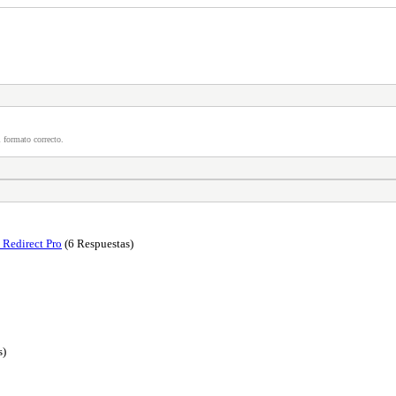
 formato correcto.
Redirect Pro
(6 Respuestas)
s)