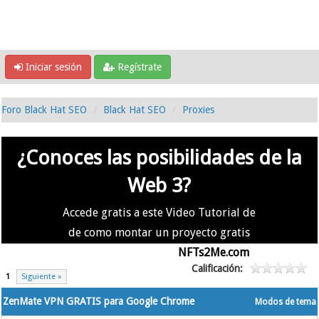
Iniciar sesión
Regístrate
Foro Black Hat SEO
Black Hat SEO
Proxies
¿Conoces las posibilidades de la
Web 3?
Accede gratis a este Video Tutorial de
de como montar un proyecto gratis
en la #Web3 usando
NFTs2Me.com
Calificación:
1
Siguiente »
ZenMate VPN GRATIS para Google Chrome
Modos de tema