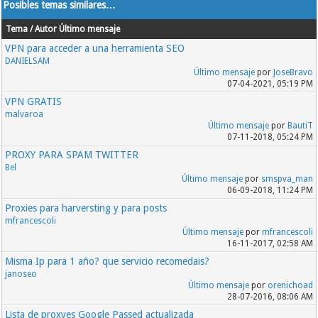
Posibles temas similares…
Tema / Autor
Último mensaje
VPN para acceder a una herramienta SEO
DANIELSAM
Último mensaje
por
JoseBravo
07-04-2021, 05:19 PM
VPN GRATIS
malvaroa
Último mensaje
por
BautiT
07-11-2018, 05:24 PM
PROXY PARA SPAM TWITTER
Bel
Último mensaje
por
smspva_man
06-09-2018, 11:24 PM
Proxies para harversting y para posts
mfrancescoli
Último mensaje
por
mfrancescoli
16-11-2017, 02:58 AM
Misma Ip para 1 año? que servicio recomedais?
janoseo
Último mensaje
por
orenichoad
28-07-2016, 08:06 AM
Lista de proxyes Google Passed actualizada