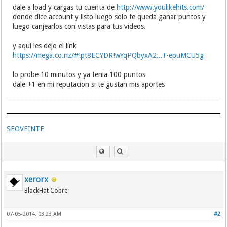
dale a load y cargas tu cuenta de
http://www.youlikehits.com/
donde dice account y listo luego solo te queda ganar puntos y
luego canjearlos con vistas para tus videos.
y aqui les dejo el link
https://mega.co.nz/#!pt8ECYDR!wYqPQbyxA2...T-epuMCU5g
lo probe 10 minutos y ya tenia 100 puntos
dale +1 en mi reputacion si te gustan mis aportes
SEOVEINTE
xerorx
BlackHat Cobre
07-05-2014, 03:23 AM
#2