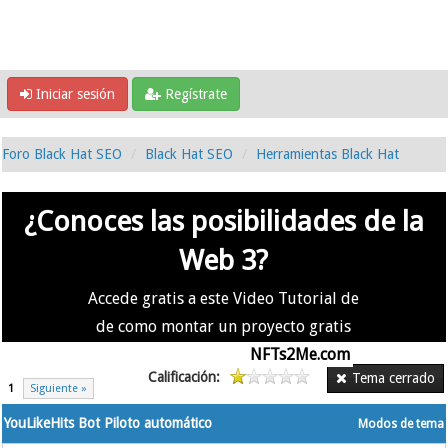
Iniciar sesión
Regístrate
Foro Black Hat SEO
Black Hat SEO
Herramientas Black Hat
¿Conoces las posibilidades de la
Web 3?
Accede gratis a este Video Tutorial de
de como montar un proyecto gratis
en la #Web3 usando
NFTs2Me.com
Calificación:
Tema cerrado
1
Siguiente »
YouLikeHits Bot Piloto automático
Modos de tema