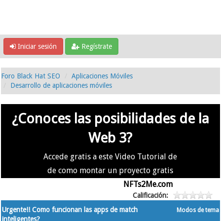
Iniciar sesión
Regístrate
Foro Black Hat SEO
Aplicaciones Móviles
Desarrollo de aplicaciones móviles
¿Conoces las posibilidades de la
Web 3?
Accede gratis a este Video Tutorial de
de como montar un proyecto gratis
en la #Web3 usando
NFTs2Me.com
Calificación:
Urgente!! Como funcionan las apps de match
Modos de tema
inteligentes?