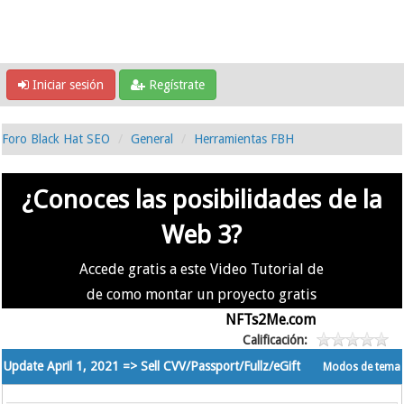
Iniciar sesión
Regístrate
Foro Black Hat SEO
General
Herramientas FBH
¿Conoces las posibilidades de la
Web 3?
Accede gratis a este Video Tutorial de
de como montar un proyecto gratis
en la #Web3 usando
NFTs2Me.com
Calificación:
Update April 1, 2021 => Sell CVV/Passport/Fullz/eGift
Modos de tema