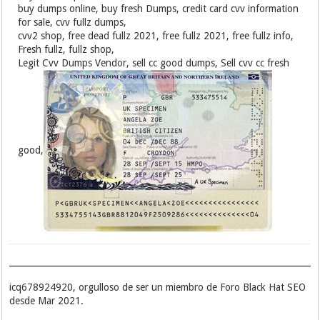
buy dumps online, buy fresh Dumps, credit card cvv information
for sale, cvv fullz dumps,
cvv2 shop, free dead fullz 2021, free fullz 2021, free fullz info,
Fresh fullz, fullz shop,
Legit Cvv Dumps Vendor, sell cc good dumps, Sell cvv cc fresh
good,
icq678924920, orgulloso de ser un miembro de Foro Black Hat SEO
desde Mar 2021.