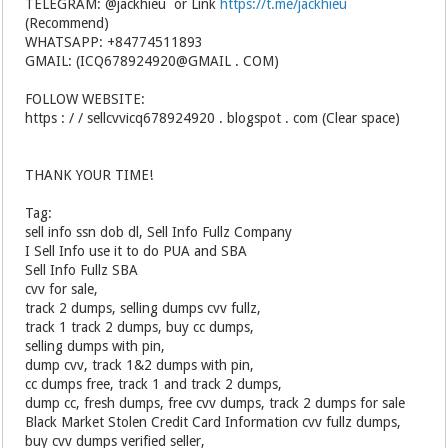
TELEGRAM: @jackhieu or Link
https://t.me/jackhieu
(Recommend)
WHATSAPP: +84774511893
GMAIL: (ICQ678924920@GMAIL . COM)
FOLLOW WEBSITE:
https : / / sellcvvicq678924920 . blogspot . com (Clear space)
THANK YOUR TIME!
Tag:
sell info ssn dob dl, Sell Info Fullz Company
I Sell Info use it to do PUA and SBA
Sell Info Fullz SBA
cvv for sale,
track 2 dumps, selling dumps cvv fullz,
track 1 track 2 dumps, buy cc dumps,
selling dumps with pin,
dump cvv, track 1&2 dumps with pin,
cc dumps free, track 1 and track 2 dumps,
dump cc, fresh dumps, free cvv dumps, track 2 dumps for sale
Black Market Stolen Credit Card Information cvv fullz dumps,
buy cvv dumps verified seller,