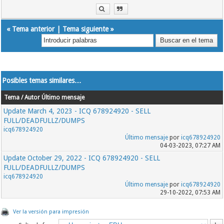
«
Tema anterior
|
Tema siguiente
»
Posibles temas similares…
Tema / Autor
Último mensaje
Update March 4, 2023 - ICQ 678924920 - SELL
FULL/DEADFULLZ/DUMPS
icq678924920
Último mensaje
por
icq678924920
04-03-2023, 07:27 AM
Update October 29, 2022 - ICQ 678924920 - SELL
FULL/DEADFULLZ/DUMPS
icq678924920
Último mensaje
por
icq678924920
29-10-2022, 07:53 AM
Ver la versión para impresión