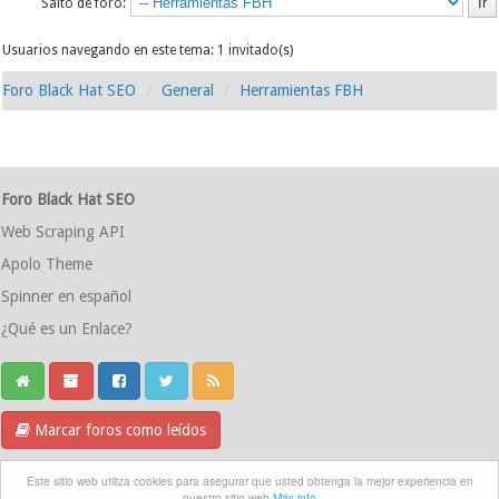
Salto de foro:
Usuarios navegando en este tema: 1 invitado(s)
Foro Black Hat SEO
General
Herramientas FBH
Foro Black Hat SEO
Web Scraping API
Apolo Theme
Spinner en español
¿Qué es un Enlace?
Marcar foros como leídos
Grupo Telegram
Este sitio web utiliza cookies para asegurar que usted obtenga la mejor experiencia en
nuestro sitio web
Más info