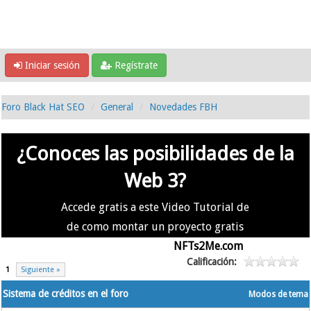
Iniciar sesión
Regístrate
Foro Black Hat SEO
General
Novedades FBH
¿Conoces las posibilidades de la
Web 3?
Accede gratis a este Video Tutorial de
de como montar un proyecto gratis
en la #Web3 usando
NFTs2Me.com
Calificación:
1
Siguiente »
Sistema de créditos en el foro
Modos de tema