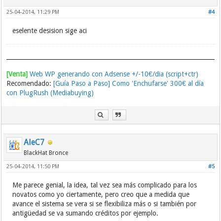
25-04-2014, 11:29 PM
#4
eselente desision sige aci
[Venta]
Web WP generando con Adsense +/-10€/dia (script+ctr)
Recomendado:
[Guía Paso a Paso] Como 'Enchufarse' 300€ al día
con PlugRush (Mediabuying)
AleC7
BlackHat Bronce
25-04-2014, 11:50 PM
#5
Me parece genial, la idea, tal vez sea más complicado para los
novatos como yo ciertamente, pero creo que a medida que
avance el sistema se vera si se flexibiliza más o si también por
antigüedad se va sumando créditos por ejemplo.