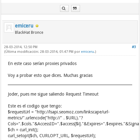
emiceru
BlackHat Bronce
28-03-2014, 12:50 PM
#3
(Última modificación: 28-03-2014, 01:47 PM por
emiceru
.)
En este caso serían proxies privados
Voy a probar esto que dices. Muchas gracias
Joder, pues me sigue saliendo Request Timeout
Este es el codigo que tengo:
$requestUrl = "http://lsapi.seomoz.com/linkscape/url-
metrics/".urlencode("http://" . $URL)."?
Cols=".$cols."&AccessID=".$access[$i]."&Expires=".$expires."&Signa
$ch = curl_init();
curl_setopt($ch, CURLOPT_URL, $requestUrl);