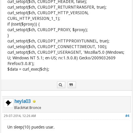
curl_setopt($ch, CURLOPT_HEADER, false);
curl_setopt($ch, CURLOPT_RETURNTRANSFER, true);
curl_setopt($ch, CURLOPT_HTTP_VERSION,
CURL_HTTP_VERSION_1_1);
if (isset($proxy)) {
curl_setopt($ch, CURLOPT_PROXY, $proxy);
}
curl_setopt($ch, CURLOPT_HTTPPROXYTUNNEL, true);
curl_setopt($ch, CURLOPT_CONNECTTIMEOUT, 100);
curl_setopt($ch, CURLOPT_USERAGENT, 'Mozilla/5.0 (Windows;
U; Windows NT 5.1; en-US; rv:1.9.0.8) Gecko/2009032609
Firefox/3.0.8');
$data = curl_exec($ch);
heyla03
BlackHat Bronce
29-07-2014, 12:26 AM
#4
Un sleep(10) puedes usar.