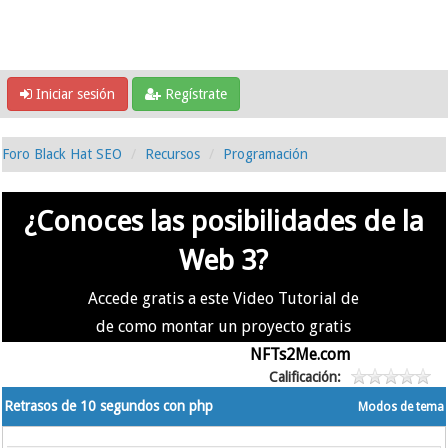
Iniciar sesión
Regístrate
Foro Black Hat SEO
Recursos
Programación
¿Conoces las posibilidades de la
Web 3?
Accede gratis a este Video Tutorial de
de como montar un proyecto gratis
en la #Web3 usando
NFTs2Me.com
Calificación:
Retrasos de 10 segundos con php
Modos de tema