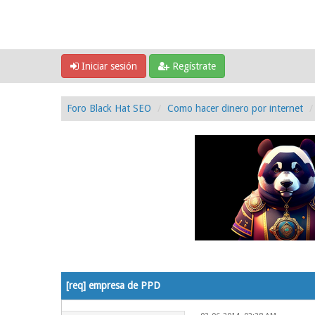
Iniciar sesión
Regístrate
Foro Black Hat SEO
Como hacer dinero por internet
0 voto(s) - 0 Media
1
2
3
4
5
[req] empresa de PPD