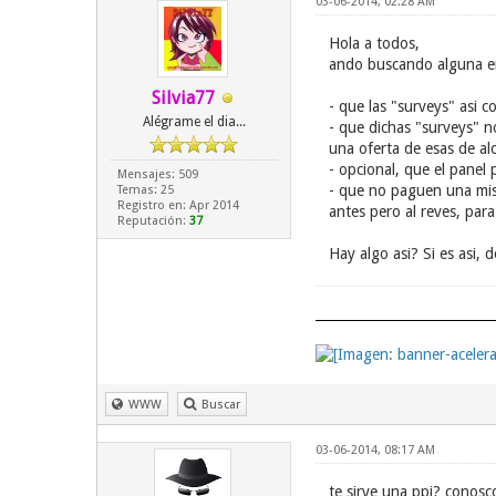
03-06-2014, 02:28 AM
Hola a todos,
ando buscando alguna em
Silvia77
- que las "surveys" asi 
Alégrame el dia...
- que dichas "surveys" 
una oferta de esas de a
- opcional, que el panel 
Mensajes: 509
- que no paguen una mis
Temas: 25
Registro en: Apr 2014
antes pero al reves, para
Reputación:
37
Hay algo asi? Si es asi,
WWW
Buscar
03-06-2014, 08:17 AM
te sirve una ppi? conos