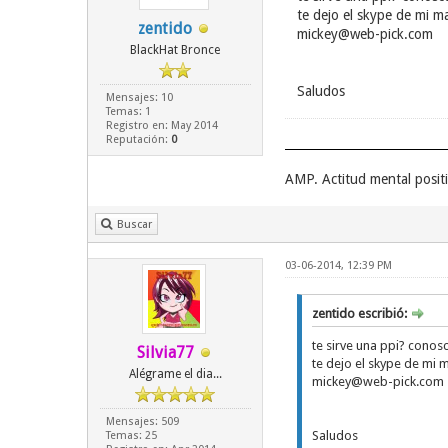
te dejo el skype de mi m
zentido
mickey@web-pick.com
BlackHat Bronce
Saludos
Mensajes: 10
Temas: 1
Registro en: May 2014
Reputación:
0
AMP. Actitud mental posit
Buscar
03-06-2014, 12:39 PM
zentido escribió:
te sirve una ppi? cono
Silvia77
te dejo el skype de mi 
Alégrame el dia...
mickey@web-pick.com
Mensajes: 509
Saludos
Temas: 25