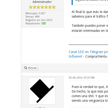
Administrador
Al final lo que más te d
Mensajes: 3,027
sabemos para el tráfico
Temas: 499
Registro en: Dec 2013
Reputación:
125
También puedes poner enl
estarán interesadas en t
Canal SEO en Telegram p
Influenet
- Compra/Venta d
Buscar
03-06-2014, 07:35 PM
Pues la verdad es que, t
De hecho, la que más pa
comes una shit. Y que es
siendo una vergüenza lo