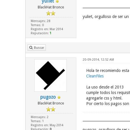
yuliet
BlackHat Bronce
yuliet, orgulloso de ser 
Mensajes: 28
Temas: 0
Registro en: Mar 2014
Reputación:
1
Buscar
20-09-2014, 12:52 AM
Hola te recomiendo est
CleanFiles
La uso desde el 2013
cumple todos los requisit
pugozo
agregarle css y html.
BlackHat Bronce
Por cierto los pagos so
Mensajes: 2
Temas: 1
Registro en: May 2014
Reputación:
0
pugozo, orgulloso de ser