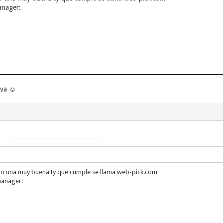
anager:
iva ☺
sco una muy buena ty que cumple se llama web-pick.com
manager: