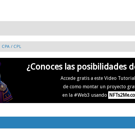
CPA / CPL
¿Conoces las posibilidades d
Accede gratis a este Video Tutoria
de como montar un proyecto gra
en la #Web3 usando
NFTs2Me.c