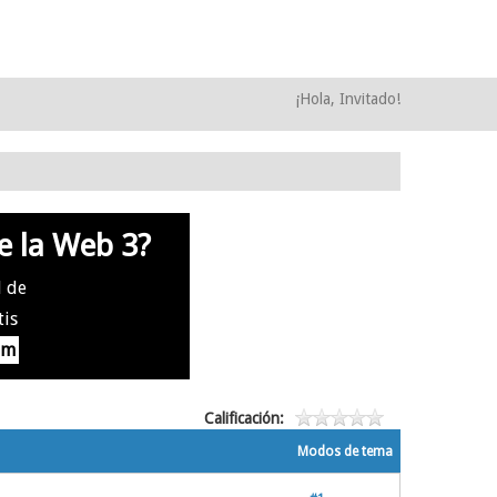
¡Hola, Invitado!
e la Web 3?
l de
tis
om
Calificación:
Modos de tema