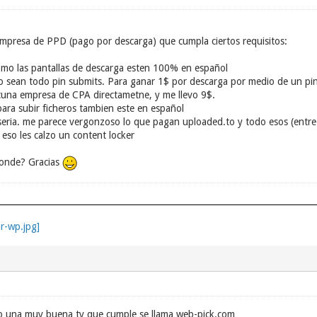
presa de PPD (pago por descarga) que cumpla ciertos requisitos:
como las pantallas de descarga esten 100% en español
no sean todo pin submits. Para ganar 1$ por descarga por medio de un pi
lcuna empresa de CPA directametne, y me llevo 9$.
para subir ficheros tambien este en español
eria. me parece vergonzoso lo que pagan uploaded.to y todo esos (entr
 eso les calzo un content locker
 donde? Gracias
co una muy buena ty que cumple se llama web-pick.com