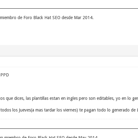
un miembro de Foro Black Hat SEO desde Mar 2014.
a PPD
os que dices, las plantillas estan en ingles pero son editables, yo en lo 
n todos los Jueves(a mas tardar los viernes) te pagan todo lo generado d
 un miembro de Foro Black Hat SEO desde May 2014.