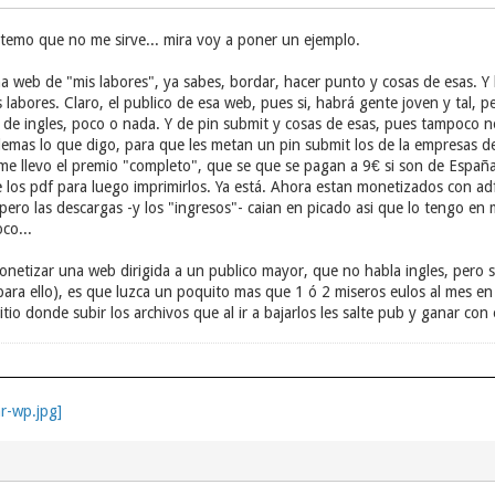
 temo que no me sirve... mira voy a poner un ejemplo.
web de "mis labores", ya sabes, bordar, hacer punto y cosas de esas. Y
 labores. Claro, el publico de esa web, pues si, habrá gente joven y tal
 y de ingles, poco o nada. Y de pin submit y cosas de esas, pues tampoco 
demas lo que digo, para que les metan un pin submit los de la empresas de
e llevo el premio "completo", que se que se pagan a 9€ si son de España). 
los pdf para luego imprimirlos. Ya está. Ahora estan monetizados con adf
al pero las descargas -y los "ingresos"- caian en picado asi que lo tengo 
co...
monetizar una web dirigida a un publico mayor, que no habla ingles, pero s
para ello), es que luzca un poquito mas que 1 ó 2 miseros eulos al mes e
tio donde subir los archivos que al ir a bajarlos les salte pub y ganar con e