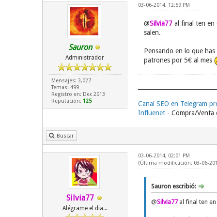
03-06-2014, 12:59 PM
@
Silvia77
al final ten e
salen.
Sauron
Pensando en lo que has c
Administrador
patrones por 5€ al mes
Mensajes: 3,027
Temas: 499
Registro en: Dec 2013
Reputación:
125
Canal SEO en Telegram p
Influenet
- Compra/Venta d
Buscar
03-06-2014, 02:01 PM
(Última modificación: 03-06-20
Sauron escribió:
Silvia77
@
Silvia77
al final ten e
Alégrame el dia...