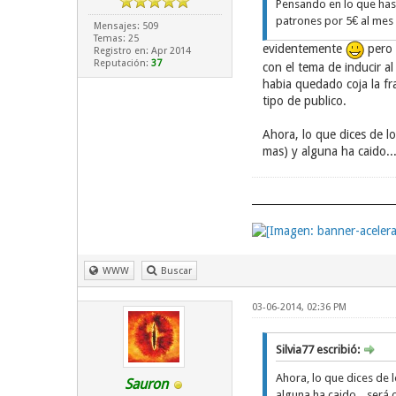
Pensando en lo que has 
patrones por 5€ al mes
Mensajes: 509
Temas: 25
evidentemente
pero 
Registro en: Apr 2014
Reputación:
37
con el tema de inducir a
habia quedado coja la fr
tipo de publico.
Ahora, lo que dices de 
mas) y alguna ha caido..
WWW
Buscar
03-06-2014, 02:36 PM
Silvia77 escribió:
Ahora, lo que dices de
Sauron
alguna ha caido... será