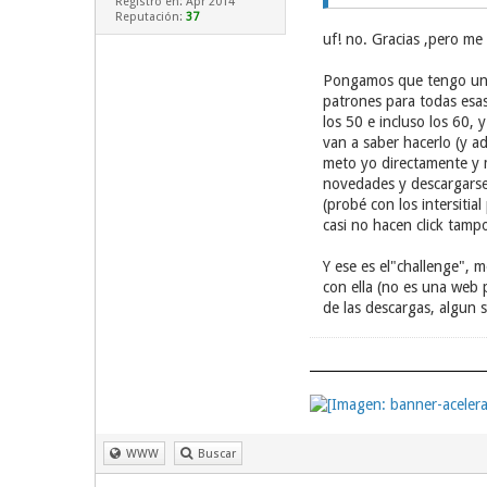
Registro en: Apr 2014
Reputación:
37
uf! no. Gracias ,pero me
Pongamos que tengo una 
patrones para todas esas
los 50 e incluso los 60,
van a saber hacerlo (y a
meto yo directamente y m
novedades y descargarse 
(probé con los intersiti
casi no hacen click tampo
Y ese es el"challenge", 
con ella (no es una web 
de las descargas, algun si
WWW
Buscar