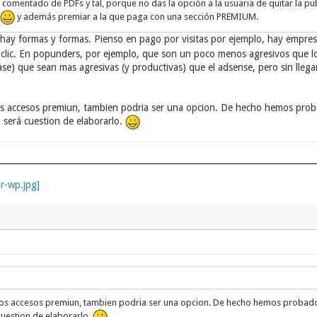
comentado de PDFs y tal, porque no das la opción a la usuaria de quitar la pub
y además premiar a la que paga con una sección PREMIUM.
hay formas y formas. Pienso en pago por visitas por ejemplo, hay empre
l clic. En popunders, por ejemplo, que son un poco menos agresivos que los
ase) que sean mas agresivas (y productivas) que el adsense, pero sin lleg
los accesos premiun, tambien podria ser una opcion. De hecho hemos pro
. será cuestion de elaborarlo.
 los accesos premiun, tambien podria ser una opcion. De hecho hemos probado
 cuestion de elaborarlo.