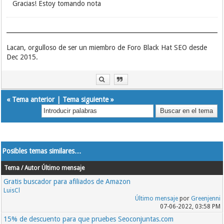
Gracias! Estoy tomando nota
Lacan, orgulloso de ser un miembro de Foro Black Hat SEO desde
Dec 2015.
«
Tema anterior
|
Tema siguiente
»
Posibles temas similares…
Tema / Autor
Último mensaje
Gratis buscador para afiliados de Amazon
LuisCl
Último mensaje
por
Greenjenni
07-06-2022, 03:58 PM
15% de descuento para que pruebes Seoconjuntas.com