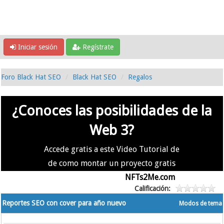
Iniciar sesión
Regístrate
Foro Black Hat SEO
Black Hat SEO
Regalos
¿Conoces las posibilidades de la
Web 3?
Accede gratis a este Video Tutorial de
de como montar un proyecto gratis
en la #Web3 usando
NFTs2Me.com
Calificación:
Reportes SEO con cover para año nuevo
Modos de tema