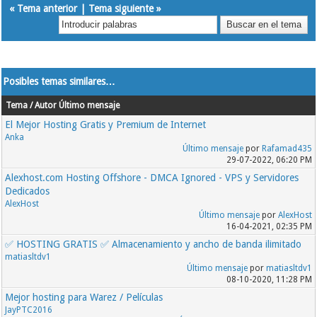
«
Tema anterior
|
Tema siguiente
»
Posibles temas similares…
Tema / Autor
Último mensaje
El Mejor Hosting Gratis y Premium de Internet
Anka
Último mensaje
por
Rafamad435
29-07-2022, 06:20 PM
Alexhost.com Hosting Offshore - DMCA Ignored - VPS y Servidores
Dedicados
AlexHost
Último mensaje
por
AlexHost
16-04-2021, 02:35 PM
✅ HOSTING GRATIS ✅ Almacenamiento y ancho de banda ilimitado
matiasltdv1
Último mensaje
por
matiasltdv1
08-10-2020, 11:28 PM
Mejor hosting para Warez / Películas
JayPTC2016