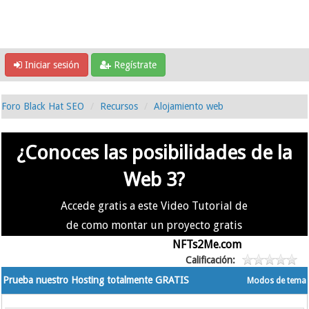
Iniciar sesión
Regístrate
Foro Black Hat SEO
Recursos
Alojamiento web
¿Conoces las posibilidades de la
Web 3?
Accede gratis a este Video Tutorial de
de como montar un proyecto gratis
en la #Web3 usando
NFTs2Me.com
Calificación:
Prueba nuestro Hosting totalmente GRATIS
Modos de tema