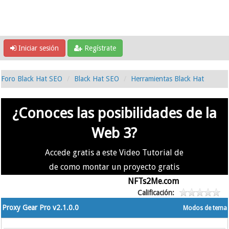
Iniciar sesión
Regístrate
Foro Black Hat SEO
Black Hat SEO
Herramientas Black Hat
¿Conoces las posibilidades de la
Web 3?
Accede gratis a este Video Tutorial de
de como montar un proyecto gratis
en la #Web3 usando
NFTs2Me.com
Calificación:
Proxy Gear Pro v2.1.0.0
Modos de tema