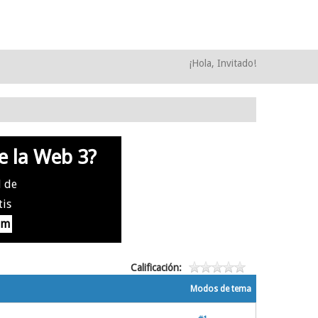
¡Hola, Invitado!
e la Web 3?
l de
tis
om
Calificación:
Modos de tema