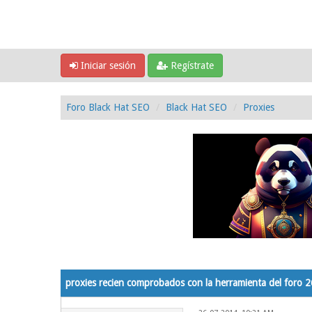
Iniciar sesión
Regístrate
Foro Black Hat SEO
Black Hat SEO
Proxies
0 voto(s) - 0 Media
1
2
3
4
5
proxies recien comprobados con la herramienta del foro 