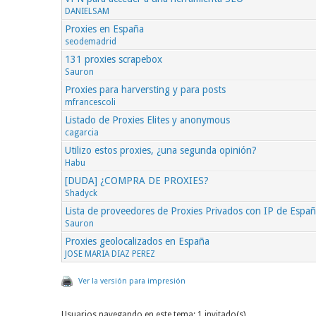
DANIELSAM
Proxies en España
seodemadrid
131 proxies scrapebox
Sauron
Proxies para harversting y para posts
mfrancescoli
Listado de Proxies Elites y anonymous
cagarcia
Utilizo estos proxies, ¿una segunda opinión?
Habu
[DUDA] ¿COMPRA DE PROXIES?
Shadyck
Lista de proveedores de Proxies Privados con IP de Espa
Sauron
Proxies geolocalizados en España
JOSE MARIA DIAZ PEREZ
Ver la versión para impresión
Usuarios navegando en este tema: 1 invitado(s)