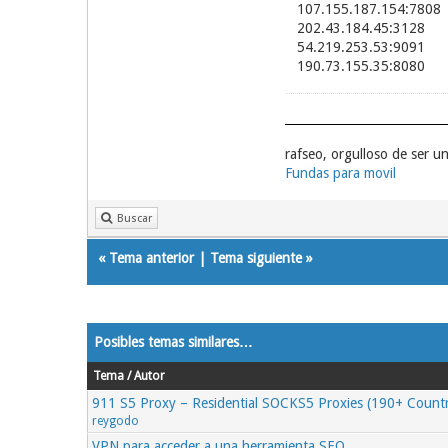
107.155.187.154:7808
202.43.184.45:3128
54.219.253.53:9091
190.73.155.35:8080
rafseo, orgulloso de ser 
Fundas para movil
Buscar
«
Tema anterior
|
Tema siguiente
»
Posibles temas similares…
Tema / Autor
911 S5 Proxy – Residential SOCKS5 Proxies (190+ Countr
reygodo
VPN para acceder a una herramienta SEO