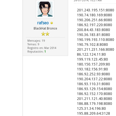
26-07-2014, 10:21 AM
201.243.195.151:8080
190.74.180.169:8080
190.206.251.66:8080
rafseo
186.92.197.220:8080
BlackHat Bronce
200.84.43.183:8080
190.36.183.81:8080
190.199.193.110:8080
Mensajes: 19
190.79.102.8:8080
Temas: 9
Registro en: Mar 2014
201.211.231.166:8080
Reputación:
1
86.122.124.11:80
199.119.123.45:80
180.150.157.209:80
193.182.156.91:80
186.92.252.93:8080
190.204.137.22:8080
186.93.110.31:8080
186.93.129.154:8080
186.92.152.170:8080
201.211.121.40:8080
186.88.179.198:8080
125.31.34.196:80
195.88.209.64:3128