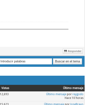
Responder
Vistas
Último mensaje
12,693
Último mensaje
por
reygodo
Hace 10 horas
15,623
Último mensaje
por
JoseBravo