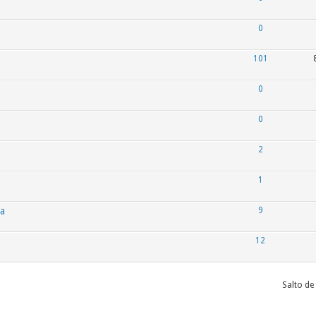
0
101
0
0
2
1
ña
9
12
Salto de