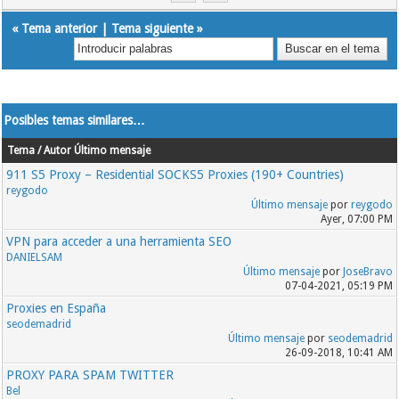
«
Tema anterior
|
Tema siguiente
»
Posibles temas similares…
Tema / Autor
Último mensaje
911 S5 Proxy – Residential SOCKS5 Proxies (190+ Countries)
reygodo
Último mensaje
por
reygodo
Ayer
, 07:00 PM
VPN para acceder a una herramienta SEO
DANIELSAM
Último mensaje
por
JoseBravo
07-04-2021, 05:19 PM
Proxies en España
seodemadrid
Último mensaje
por
seodemadrid
26-09-2018, 10:41 AM
PROXY PARA SPAM TWITTER
Bel