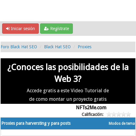
Iniciar sesión
Regístrate
Foro Black Hat SEO
Black Hat SEO
Proxies
¿Conoces las posibilidades de la
Web 3?
Accede gratis a este Video Tutorial de
de como montar un proyecto gratis
en la #Web3 usando
NFTs2Me.com
Calificación:
Proxies para harversting y para posts
Modos de tema