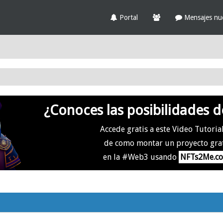
Portal
Mensajes nu
¿Conoces las posibilidades d
Accede gratis a este Video Tutoria
de como montar un proyecto gra
en la #Web3 usando
NFTs2Me.c