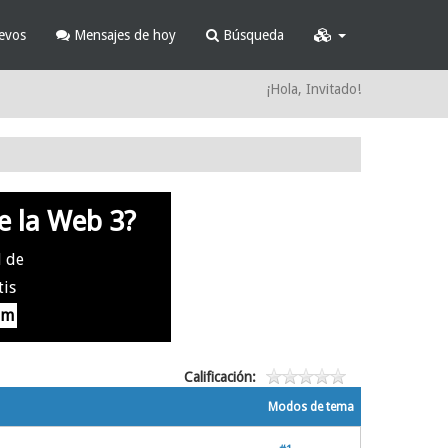
evos
Mensajes de hoy
Búsqueda
¡Hola, Invitado!
e la Web 3?
l de
tis
om
Calificación:
Modos de tema