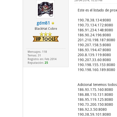
28-04-2014, 10:53 PM
Este es el listado de pro
190.78.38.134:8080
gdm81
190.73.134.172:8080
BlackHat Cobre
186.91.234.148:8080
186.90.24.196:8080
201.210.198.187:8080
190.207.158.5:8080
186.93.194.47:8080
Mensajes: 118
200.8.139.119:8080
Temas: 31
Registro en: Feb 2014
190.207.33.60:8080
Reputación:
25
190.198.155.153:8080
190.198.160.189:8080
Adicional tenemos todos 
186.93.175.160:8080
186.88.110.131:8080
186.95.119.125:8080
190.73.200.150:8080
186.92.3.50:8080
190.38.59.101:8080