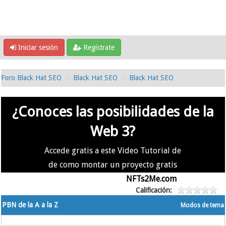
Iniciar sesión
Regístrate
Foro Black Hat SEO
Black Hat SEO
Black Hat SEO
¿Conoces las posibilidades de la
Web 3?
Accede gratis a este Video Tutorial de
de como montar un proyecto gratis
en la #Web3 usando
NFTs2Me.com
Calificación:
PBN de la A a la Z
Modos de tema