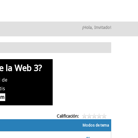
¡Hola, Invitado!
e la Web 3?
l de
tis
om
Calificación:
Modos de tema