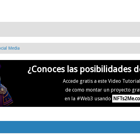
cial Media
¿Conoces las posibilidades d
Accede gratis a este Video Tutoria
de como montar un proyecto gra
en la #Web3 usando
NFTs2Me.c