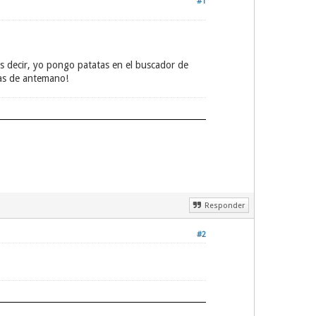
#1
 decir, yo pongo patatas en el buscador de
ias de antemano!
Responder
#2