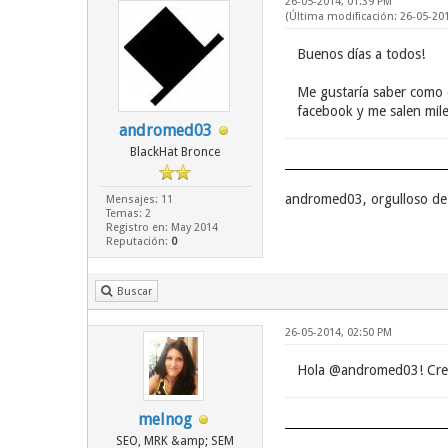
26-05-2014, 01:39 PM
(Última modificación: 26-05-20
Buenos días a todos!
Me gustaría saber como 
facebook y me salen mil
andromed03
BlackHat Bronce
andromed03, orgulloso de
Mensajes: 11
Temas: 2
Registro en: May 2014
Reputación:
0
Buscar
26-05-2014, 02:50 PM
Hola @andromed03! Creo q
melnog
SEO, MRK &amp; SEM