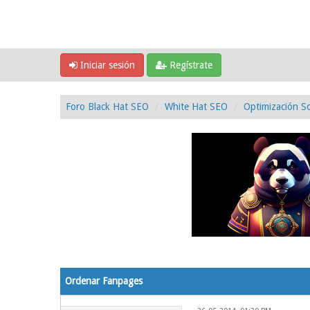
Iniciar sesión
Regístrate
Foro Black Hat SEO
White Hat SEO
Optimización So
0 voto(s) - 0 Media
1
2
3
4
5
Ordenar Fanpages