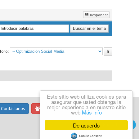
Responder
 foro:
Este sitio web utiliza cookies para
asegurar que usted obtenga la
mejor experiencia en nuestro sitio
Contáctanos
Equipo del foro
web
Más info
De acuerdo
Grupo Telegram