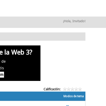
¡Hola, Invitado!
e la Web 3?
l de
tis
om
Calificación:
Modos de tema