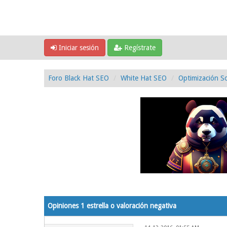
Iniciar sesión
Regístrate
Foro Black Hat SEO
White Hat SEO
Optimización So
0 voto(s) - 0 Media
1
2
3
4
5
Opiniones 1 estrella o valoración negativa