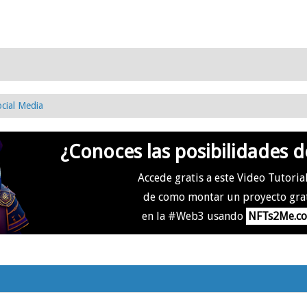
cial Media
¿Conoces las posibilidades d
Accede gratis a este Video Tutoria
de como montar un proyecto gra
en la #Web3 usando
NFTs2Me.c