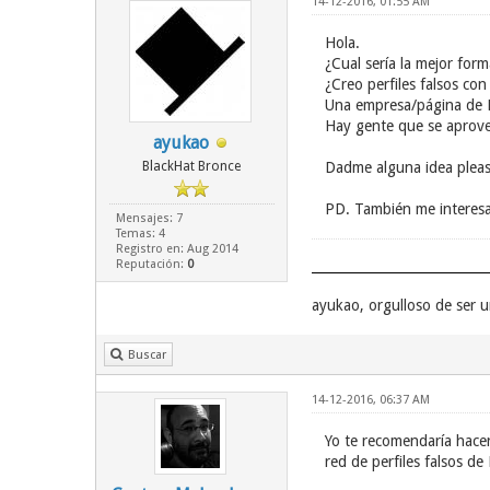
14-12-2016, 01:55 AM
Hola.
¿Cual sería la mejor for
¿Creo perfiles falsos co
Una empresa/página de F
Hay gente que se aprovec
ayukao
BlackHat Bronce
Dadme alguna idea pleas
PD. También me interesa
Mensajes: 7
Temas: 4
Registro en: Aug 2014
Reputación:
0
ayukao, orgulloso de ser
Buscar
14-12-2016, 06:37 AM
Yo te recomendaría hace
red de perfiles falsos d