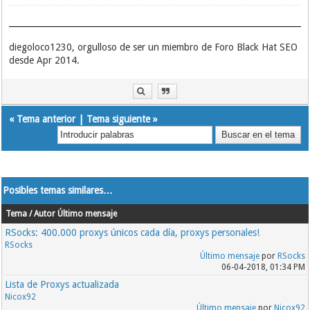
diegoloco1230, orgulloso de ser un miembro de Foro Black Hat SEO
desde Apr 2014.
«
Tema anterior
|
Tema siguiente
»
Posibles temas similares…
Tema / Autor
Último mensaje
RSocks: 400.000 proxys únicos cada día, proxys personales!
RSocks
Último mensaje
por
RSocks
06-04-2018, 01:34 PM
Lista de Proxys actualizada
Nicox92
Último mensaje
por
Nicox92