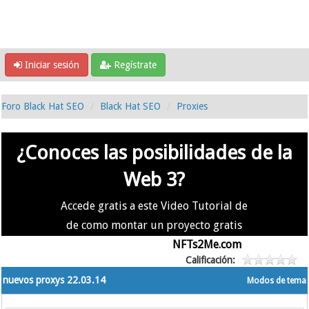
Iniciar sesión
Regístrate
Foro Black Hat SEO
Black Hat SEO
Proxies
¿Conoces las posibilidades de la
Web 3?
Accede gratis a este Video Tutorial de
de como montar un proyecto gratis
en la #Web3 usando
NFTs2Me.com
Calificación:
nuevos proxys 22.03.14
Modos de tema