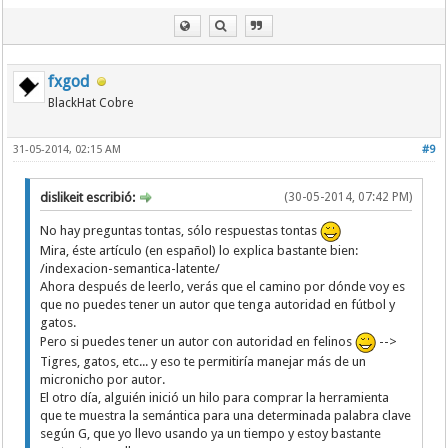
fxgod
BlackHat Cobre
31-05-2014, 02:15 AM
#9
dislikeit escribió:
(30-05-2014, 07:42 PM)
No hay preguntas tontas, sólo respuestas tontas
Mira, éste artículo (en español) lo explica bastante bien:
/indexacion-semantica-latente/
Ahora después de leerlo, verás que el camino por dónde voy es
que no puedes tener un autor que tenga autoridad en fútbol y
gatos.
Pero si puedes tener un autor con autoridad en felinos
-->
Tigres, gatos, etc... y eso te permitiría manejar más de un
micronicho por autor.
El otro día, alguién inició un hilo para comprar la herramienta
que te muestra la semántica para una determinada palabra clave
según G, que yo llevo usando ya un tiempo y estoy bastante