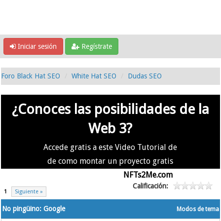
Iniciar sesión
Regístrate
Foro Black Hat SEO
White Hat SEO
Dudas SEO
¿Conoces las posibilidades de la
Web 3?
Accede gratis a este Video Tutorial de
de como montar un proyecto gratis
en la #Web3 usando
NFTs2Me.com
Calificación:
1
Siguiente »
No pingüino: Google
Modos de tema