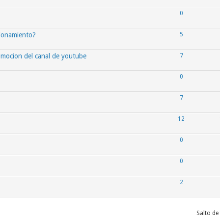
0
cionamiento?
5
romocion del canal de youtube
7
0
7
12
0
0
2
Salto de