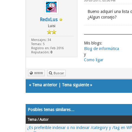
30-03-2017, 03:00 PM
Bueno adquirí una lista 
¿Algun consejo?
RedxLus
Luisi
Mensajes: 34
Mis blogs:
Temas: 5
Registro en: Feb 2016
Blog de informática
Reputación:
0
y
Como ligar
WWW
Buscar
«
Tema anterior
|
Tema siguiente
»
Posibles temas similares…
Tema / Autor
¿Es preferible indexar o no indexar /category y /tag en 