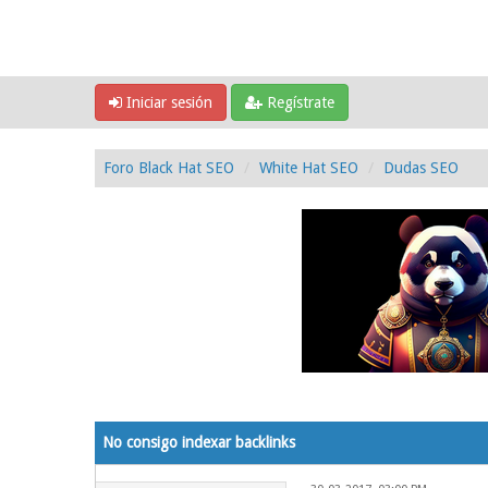
Iniciar sesión
Regístrate
Foro Black Hat SEO
White Hat SEO
Dudas SEO
0 voto(s) - 0 Media
1
2
3
4
5
No consigo indexar backlinks