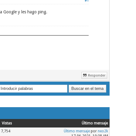
#1
 a Google y les hago ping.
Responder
Vistas
Último mensaje
7,754
Último mensaje
por
neo2k