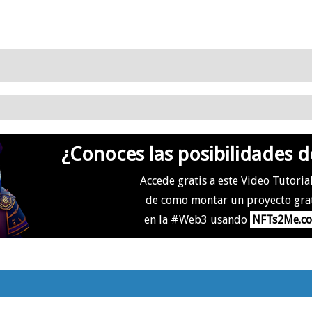
¿Conoces las posibilidades d
Accede gratis a este Video Tutoria
de como montar un proyecto gra
en la #Web3 usando
NFTs2Me.c