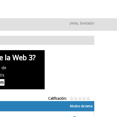
¡Hola, Invitado!
e la Web 3?
l de
tis
om
Calificación:
Modos de tema