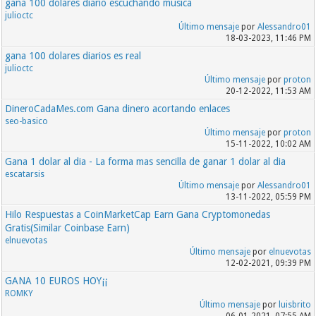
gana 100 dolares diario escuchando musica
julioctc
Último mensaje
por
Alessandro01
18-03-2023, 11:46 PM
gana 100 dolares diarios es real
julioctc
Último mensaje
por
proton
20-12-2022, 11:53 AM
DineroCadaMes.com Gana dinero acortando enlaces
seo-basico
Último mensaje
por
proton
15-11-2022, 10:02 AM
Gana 1 dolar al dia - La forma mas sencilla de ganar 1 dolar al dia
escatarsis
Último mensaje
por
Alessandro01
13-11-2022, 05:59 PM
Hilo Respuestas a CoinMarketCap Earn Gana Cryptomonedas
Gratis(Similar Coinbase Earn)
elnuevotas
Último mensaje
por
elnuevotas
12-02-2021, 09:39 PM
GANA 10 EUROS HOY¡¡
ROMKY
Último mensaje
por
luisbrito