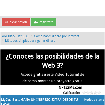
Iniciar sesión
Regístrate
Foro Black Hat SEO
Como hacer dinero por internet
Métodos simples para ganar dinero
¿Conoces las posibilidades de la
Web 3?
Accede gratis a este Video Tutorial de
de como montar un proyecto gratis
en la #Web3 usando
NFTs2Me.com
Calificación:
MyCashBar... GANA UN INGRESO EXTRA DESDE TU
Modos de tema
CASA!